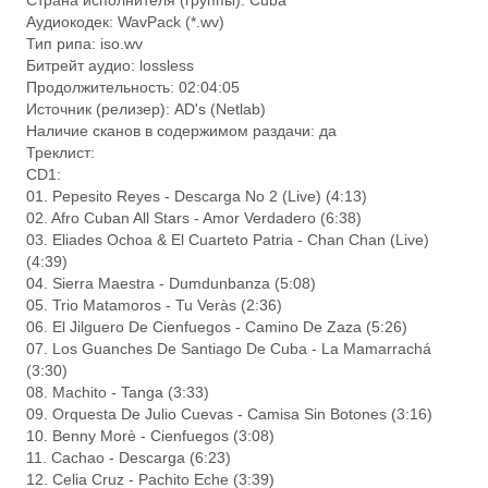
Страна исполнителя (группы): Cuba
Аудиокодек: WavPack (*.wv)
Тип рипа: iso.wv
Битрейт аудио: lossless
Продолжительность: 02:04:05
Источник (релизер): AD's (Netlab)
Наличие сканов в содержимом раздачи: да
Треклист:
CD1:
01. Pepesito Reyes - Descarga No 2 (Live) (4:13)
02. Afro Cuban All Stars - Amor Verdadero (6:38)
03. Eliades Ochoa & El Cuarteto Patria - Chan Chan (Live)
(4:39)
04. Sierra Maestra - Dumdunbanza (5:08)
05. Trio Matamoros - Tu Veràs (2:36)
06. El Jilguero De Cienfuegos - Camino De Zaza (5:26)
07. Los Guanches De Santiago De Cuba - La Mamarrachá
(3:30)
08. Machito - Tanga (3:33)
09. Orquesta De Julio Cuevas - Camisa Sin Botones (3:16)
10. Benny Morè - Cienfuegos (3:08)
11. Cachao - Descarga (6:23)
12. Celia Cruz - Pachito Eche (3:39)