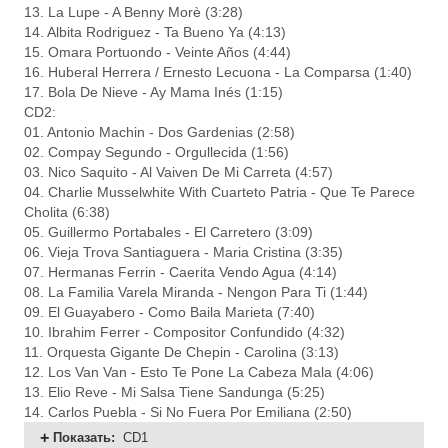
13. La Lupe - A Benny Morè (3:28)
14. Albita Rodriguez - Ta Bueno Ya (4:13)
15. Omara Portuondo - Veinte Años (4:44)
16. Huberal Herrera / Ernesto Lecuona - La Comparsa (1:40)
17. Bola De Nieve - Ay Mama Inés (1:15)
CD2:
01. Antonio Machin - Dos Gardenias (2:58)
02. Compay Segundo - Orgullecida (1:56)
03. Nico Saquito - Al Vaiven De Mi Carreta (4:57)
04. Charlie Musselwhite With Cuarteto Patria - Que Te Parece
Cholita (6:38)
05. Guillermo Portabales - El Carretero (3:09)
06. Vieja Trova Santiaguera - Maria Cristina (3:35)
07. Hermanas Ferrin - Caerita Vendo Agua (4:14)
08. La Familia Varela Miranda - Nengon Para Ti (1:44)
09. El Guayabero - Como Baila Marieta (7:40)
10. Ibrahim Ferrer - Compositor Confundido (4:32)
11. Orquesta Gigante De Chepin - Carolina (3:13)
12. Los Van Van - Esto Te Pone La Cabeza Mala (4:06)
13. Elio Reve - Mi Salsa Tiene Sandunga (5:25)
14. Carlos Puebla - Si No Fuera Por Emiliana (2:50)
Показать
:
CD1