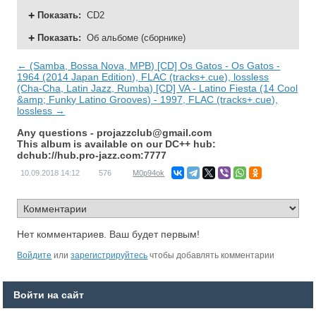
Показать
:
CD2
Показать
:
Об альбоме (сборнике)
← (Samba, Bossa Nova, MPB) [CD] Os Gatos - Os Gatos -
1964 (2014 Japan Edition), FLAC (tracks+.cue), lossless
(Cha-Cha, Latin Jazz, Rumba) [CD] VA - Latino Fiesta (14 Cool
&amp; Funky Latino Grooves) - 1997, FLAC (tracks+.cue),
lossless →
Any questions -
projazzclub@gmail.com
This album is available on our DC++ hub:
dchub://hub.pro-jazz.com:7777
10.09.2018
14:12
576
M0p94ok
Нет комментариев. Ваш будет первым!
Войдите
или
зарегистрируйтесь
чтобы добавлять комментарии
Войти на сайт