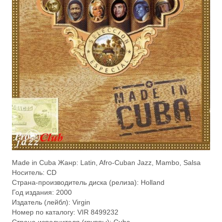
Made in Cuba Жанр: Latin, Afro-Cuban Jazz, Mambo, Salsa
Носитель: CD
Страна-производитель диска (релиза): Holland
Год издания: 2000
Издатель (лейбл): Virgin
Номер по каталогу: VIR 8499232