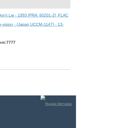
on't Lie - 1993 [PRA: 60201-2], FLAC
 Re-vision - {Japan UCCM-1147} - 13-
com:7777