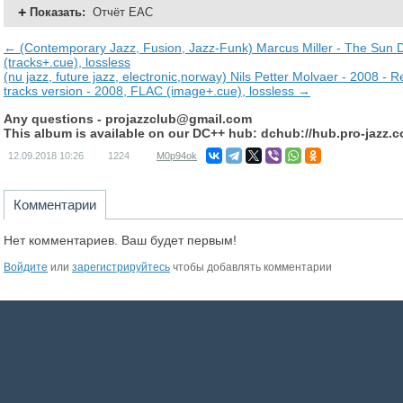
Показать
:
Отчёт EAC
← (Contemporary Jazz, Fusion, Jazz-Funk) Marcus Miller - The Sun D
(tracks+.cue), lossless
(nu jazz, future jazz, electronic,norway) Nils Petter Molvaer - 2008 -
tracks version - 2008, FLAC (image+.cue), lossless →
Any questions -
projazzclub@gmail.com
This album is available on our DC++ hub: dchub://hub.pro-jazz.
12.09.2018
10:26
1224
M0p94ok
Комментарии
Нет комментариев. Ваш будет первым!
Войдите
или
зарегистрируйтесь
чтобы добавлять комментарии