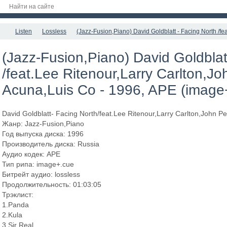
Listen
Lossless
(Jazz-Fusion,Piano) David Goldblatt - Facing North /f
(Jazz-Fusion,Piano) David Goldblat
/feat.Lee Ritenour,Larry Carlton,J
Acuna,Luis Co - 1996, APE (image+
David Goldblatt- Facing North/feat.Lee Ritenour,Larry Carlton,John P
Жанр: Jazz-Fusion,Piano
Год выпуска диска: 1996
Производитель диска: Russia
Аудио кодек: APE
Тип рипа: image+.cue
Битрейт аудио: lossless
Продолжительность: 01:03:05
Трэклист:
1.Panda
2.Kula
3.Sir Real