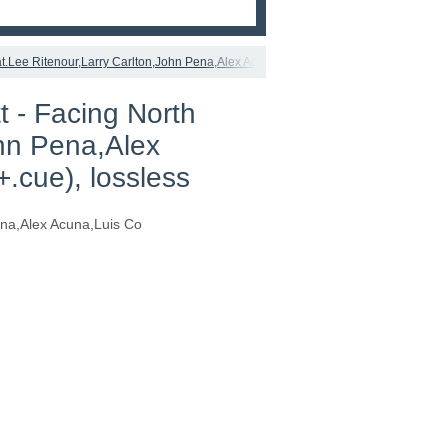
eat.Lee Ritenour,Larry Carlton,John Pena,Alex Acuna,Luis Co - 1996, APE (image+.c
t - Facing North
ohn Pena,Alex
.cue), lossless
ena,Alex Acuna,Luis Co