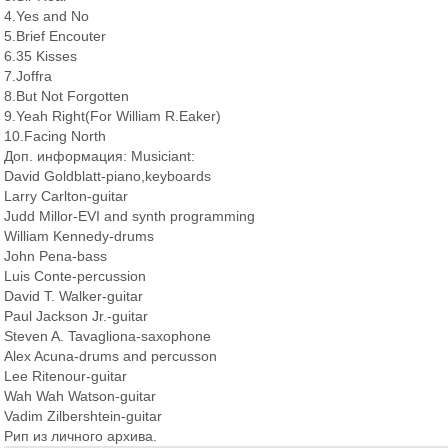
4.Yes and No
5.Brief Encouter
6.35 Kisses
7.Joffra
8.But Not Forgotten
9.Yeah Right(For William R.Eaker)
10.Facing North
Доп. информация: Musiciant:
David Goldblatt-piano,keyboards
Larry Carlton-guitar
Judd Millor-EVI and synth programming
William Kennedy-drums
John Pena-bass
Luis Conte-percussion
David T. Walker-guitar
Paul Jackson Jr.-guitar
Steven A. Tavagliona-saxophone
Alex Acuna-drums and percusson
Lee Ritenour-guitar
Wah Wah Watson-guitar
Vadim Zilbershtein-guitar
Рип из личного архива.