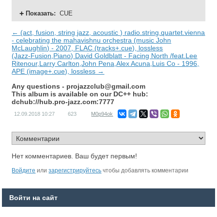
Показать
:
CUE
← (act, fusion, string jazz, acoustic ) radio.string.quartet.vienna
- celebrating the mahavishnu orchestra (music John
McLaughlin) - 2007, FLAC (tracks+.cue), lossless
(Jazz-Fusion,Piano) David Goldblatt - Facing North /feat.Lee
Ritenour,Larry Carlton,John Pena,Alex Acuna,Luis Co - 1996,
APE (image+.cue), lossless →
Any questions -
projazzclub@gmail.com
This album is available on our DC++ hub:
dchub://hub.pro-jazz.com:7777
12.09.2018
10:27
623
M0p94ok
Нет комментариев. Ваш будет первым!
Войдите
или
зарегистрируйтесь
чтобы добавлять комментарии
Войти на сайт