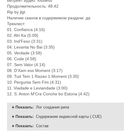
Битрейт аудио: lossless
Продолжительность: 48:42
Rip by jlgt
Наличие сканов в содержимом раздачи: да
Треклист:
01. Confianca (4:16)
02. Afri Ka (5:09)
03. Ind'Feso (3:31)
04. Levanta No Bai (3:35)
05. Verdade (3:58)
06. Code (4:58)
07. Sem Valor (4:14)
08. D'Xam ess Moment (3:17)
09. Tud Tem 1 Razao 1 Moment (3:30)
10. Pergunta Sem Fim (4:31)
11. Viadade e Leviandade (3:00)
12. S. Anton M'Cre Conche bo Estoria (4:42)
Показать
:
Лог создания рипа
Показать
:
Содержание индексной карты (.CUE)
Показать
:
Состав