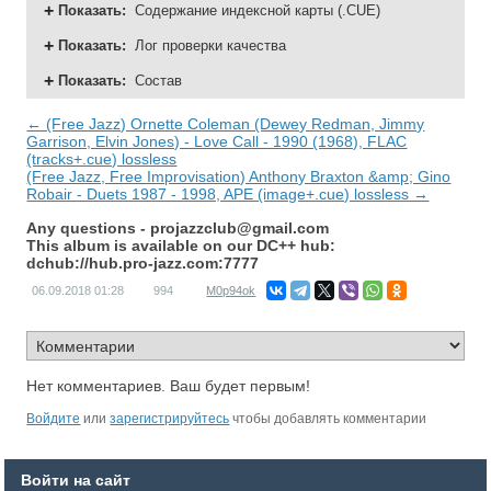
Показать
:
Содержание индексной карты (.CUE)
Показать
:
Лог проверки качества
Показать
:
Состав
← (Free Jazz) Ornette Coleman (Dewey Redman, Jimmy
Garrison, Elvin Jones) - Love Call - 1990 (1968), FLAC
(tracks+.cue) lossless
(Free Jazz, Free Improvisation) Anthony Braxton &amp; Gino
Robair - Duets 1987 - 1998, APE (image+.cue) lossless →
Any questions -
projazzclub@gmail.com
This album is available on our DC++ hub:
dchub://hub.pro-jazz.com:7777
06.09.2018
01:28
994
M0p94ok
Нет комментариев. Ваш будет первым!
Войдите
или
зарегистрируйтесь
чтобы добавлять комментарии
Войти на сайт