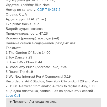
Год издания диска: 1990 (1968)
Издатель (лейбл): Blue Note
Номер по каталогу:
CDP 7 84287 2
Страна: США
Аудио кодек: FLAC (*.flac)
Тип рипа: tracks+.cue
Битрейт аудио: lossless
Продолжительность: 47:28
Источник (релизер): вот.сиди (aet)
Наличие сканов в содержимом раздачи: нет
Треклист:
1 The Garden Of Souls 14:00
2 Toy Dance 7:29
3 Broad Way Blues 8:44
4 Broad Way Blues (Alternate Take) 7:35
5 Round Trip 6:19
6 We Now Interrupt For A Commercial 3:19
Recorded at A&R Studios, New York City on April 29 and May
7, 1968. Remixed from analog 4-track to digital in July, 1989.
ещё одна пластинка, записанная во время этих сессий -
Love Call
Показать
:
Лог создания рипа