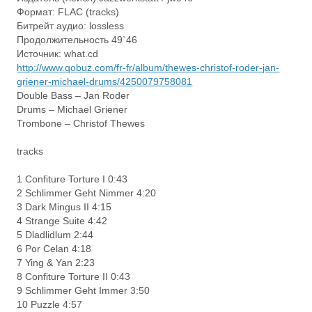
Формат: FLAC (tracks)
Битрейт аудио: lossless
Продолжительность 49`46
Источник: what.cd
http://www.qobuz.com/fr-fr/album/thewes-christof-roder-jan-
griener-michael-drums/4250079758081
Double Bass – Jan Roder
Drums – Michael Griener
Trombone – Christof Thewes
tracks
1 Confiture Torture I 0:43
2 Schlimmer Geht Nimmer 4:20
3 Dark Mingus II 4:15
4 Strange Suite 4:42
5 Dladlidlum 2:44
6 Por Celan 4:18
7 Ying & Yan 2:23
8 Confiture Torture II 0:43
9 Schlimmer Geht Immer 3:50
10 Puzzle 4:57