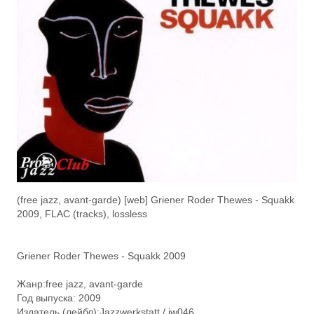
(free jazz, avant-garde) [web] Griener Roder Thewes - Squakk
2009, FLAC (tracks), lossless
Griener Roder Thewes - Squakk 2009
Жанр:free jazz, avant-garde
Год выпуска: 2009
Издатель (лейбл):Jazzwerkstatt ‎/ jw046