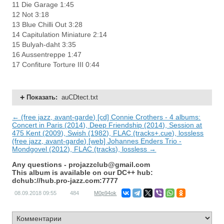
11 Die Garage 1:45
12 Not 3:18
13 Blue Chilli Out 3:28
14 Capitulation Miniature 2:14
15 Bulyah-daht 3:35
16 Aussentreppe 1:47
17 Confiture Torture III 0:44
Показать
:
auCDtect.txt
← (free jazz, avant-garde) [cd] Connie Crothers - 4 albums:
Concert in Paris (2014), Deep Friendship (2014), Session at
475 Kent (2009), Swish (1982), FLAC (tracks+.cue), lossless
(free jazz, avant-garde) [web] Johannes Enders Trio -
Mondgovel (2012), FLAC (tracks), lossless →
Any questions -
projazzclub@gmail.com
This album is available on our DC++ hub:
dchub://hub.pro-jazz.com:7777
08.09.2018
09:55
484
M0p94ok