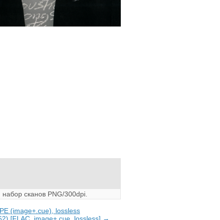
 набор сканов PNG/300dpi.
PE (image+.cue), lossless
2) [FLAC, image+.cue, lossless] →