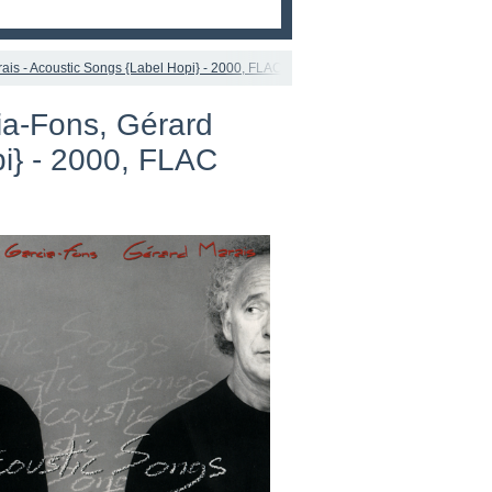
s - Acoustic Songs {Label Hopi} - 2000, FLAC (tracks+.cue), lossless
a-Fons, Gérard
pi} - 2000, FLAC