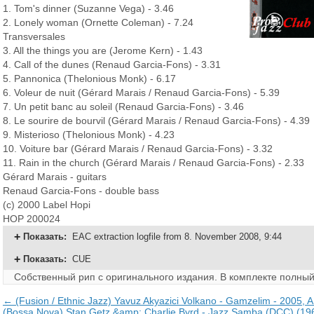
1. Tom's dinner (Suzanne Vega) - 3.46
2. Lonely woman (Ornette Coleman) - 7.24
Transversales
3. All the things you are (Jerome Kern) - 1.43
4. Call of the dunes (Renaud Garcia-Fons) - 3.31
5. Pannonica (Thelonious Monk) - 6.17
6. Voleur de nuit (Gérard Marais / Renaud Garcia-Fons) - 5.39
7. Un petit banc au soleil (Renaud Garcia-Fons) - 3.46
8. Le sourire de bourvil (Gérard Marais / Renaud Garcia-Fons) - 4.39
9. Misterioso (Thelonious Monk) - 4.23
10. Voiture bar (Gérard Marais / Renaud Garcia-Fons) - 3.32
11. Rain in the church (Gérard Marais / Renaud Garcia-Fons) - 2.33
Gérard Marais - guitars
Renaud Garcia-Fons - double bass
(c) 2000 Label Hopi
HOP 200024
Показать
:
EAC extraction logfile from 8. November 2008, 9:44
Показать
:
CUE
Собственный рип с оригинального издания.
В комплекте полный
← (Fusion / Ethnic Jazz) Yavuz Akyazici Volkano - Gamzelim - 2005, A
(Bossa Nova) Stan Getz &amp; Charlie Byrd - Jazz Samba (DCC) (196