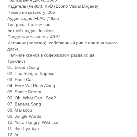
Год издания диска: 2003
Издатель (лейбл): KVB (Econo Visual Brigade)
Номер по каталогу: 006
Аудио кодек: FLAC (*.flac)
Тип рипа: tracks+.cue
Битрейт аудио: lossless
Продолжительность: 49:51
Источник (релизер): собственный рип с оригинального
диска.
Наличие сканов в содержимом раздачи: да
Треклист:
01. Dream Song
02. The Song of Suprise
03. Race Car
04. Here We Rush Along
05. Space Dream
06. Oh, What Can I See?
07. Banana Song
08. Marabou
09. Jungle Words
10. Yet a Hungry, Wild Lion
11. Bye-bye-bye
12. Ad