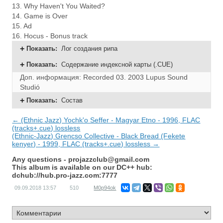
13. Why Haven't You Waited?
14. Game is Over
15. Ad
16. Hocus - Bonus track
Показать
:
Лог создания рипа
Показать
:
Содержание индексной карты (.CUE)
Доп. информация:
Recorded 03. 2003 Lupus Sound
Studió
Показать
:
Состав
← (Ethnic Jazz) Yochk'o Seffer - Magyar Etno - 1996, FLAC
(tracks+.cue) lossless
(Ethnic-Jazz) Grencso Collective - Black Bread (Fekete
kenyer) - 1999, FLAC (tracks+.cue) lossless →
Any questions -
projazzclub@gmail.com
This album is available on our DC++ hub:
dchub://hub.pro-jazz.com:7777
09.09.2018
13:57
510
M0p94ok