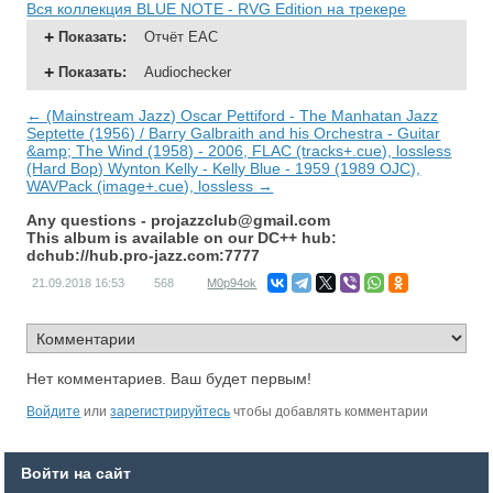
Вся коллекция BLUE NOTE - RVG Edition на трекере
Показать
:
Отчёт EAC
Показать
:
Audiochecker
← (Mainstream Jazz) Oscar Pettiford - The Manhatan Jazz
Septette (1956) / Barry Galbraith and his Orchestra - Guitar
&amp; The Wind (1958) - 2006, FLAC (tracks+.cue), lossless
(Hard Bop) Wynton Kelly - Kelly Blue - 1959 (1989 OJC),
WAVPack (image+.cue), lossless →
Any questions -
projazzclub@gmail.com
This album is available on our DC++ hub:
dchub://hub.pro-jazz.com:7777
21.09.2018
16:53
568
M0p94ok
Нет комментариев. Ваш будет первым!
Войдите
или
зарегистрируйтесь
чтобы добавлять комментарии
Войти на сайт