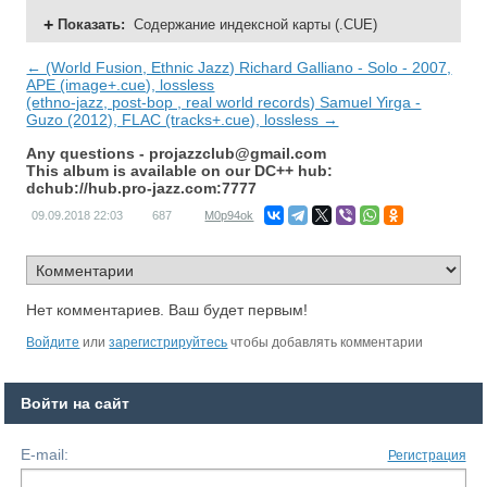
Показать
:
Содержание индексной карты (.CUE)
← (World Fusion, Ethnic Jazz) Richard Galliano - Solo - 2007,
APE (image+.cue), lossless
(ethno-jazz, post-bop , real world records) Samuel Yirga -
Guzo (2012), FLAC (tracks+.cue), lossless →
Any questions -
projazzclub@gmail.com
This album is available on our DC++ hub:
dchub://hub.pro-jazz.com:7777
09.09.2018
22:03
687
M0p94ok
Нет комментариев. Ваш будет первым!
Войдите
или
зарегистрируйтесь
чтобы добавлять комментарии
Войти на сайт
E-mail:
Регистрация