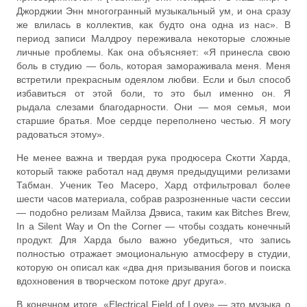
Джорджии Энн многогранный музыкальный ум, и она сразу
же влилась в коллектив, как будто она одна из нас». В
период записи Малдроу переживала некоторые сложные
личные проблемы. Как она объясняет: «Я принесла свою
боль в студию — боль, которая замораживала меня. Меня
встретили прекрасным одеялом любви. Если и был способ
избавиться от этой боли, то это был именно он. Я
рыдала слезами благодарности. Они — моя семья, мои
старшие братья. Мое сердце переполнено честью. Я могу
радоваться этому».
Не менее важна и твердая рука продюсера Скотти Харда,
который также работал над двумя предыдущими релизами
Табман. Ученик Тео Масеро, Хард отфильтровал более
шести часов материала, собрав разрозненные части сессии
— подобно релизам Майлза Дэвиса, таким как Bitches Brew,
In a Silent Way и On the Corner — чтобы создать конечный
продукт. Для Харда было важно убедиться, что запись
полностью отражает эмоциональную атмосферу в студии,
которую он описал как «два дня призывания богов и поиска
вдохновения в творческом потоке друг друга».
В конечном итоге, «Electrical Field of Love» — это музыка о