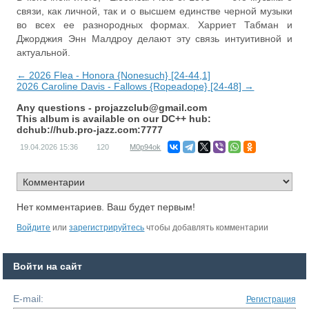
связи, как личной, так и о высшем единстве черной музыки
во всех ее разнородных формах. Харриет Табман и
Джорджия Энн Малдроу делают эту связь интуитивной и
актуальной.
← 2026 Flea - Honora {Nonesuch} [24-44,1]
2026 Caroline Davis - Fallows {Ropeadope} [24-48] →
Any questions -
projazzclub@gmail.com
This album is available on our DC++ hub:
dchub://hub.pro-jazz.com:7777
19.04.2026
15:36
120
M0p94ok
Нет комментариев. Ваш будет первым!
Войдите
или
зарегистрируйтесь
чтобы добавлять комментарии
Войти на сайт
E-mail:
Регистрация