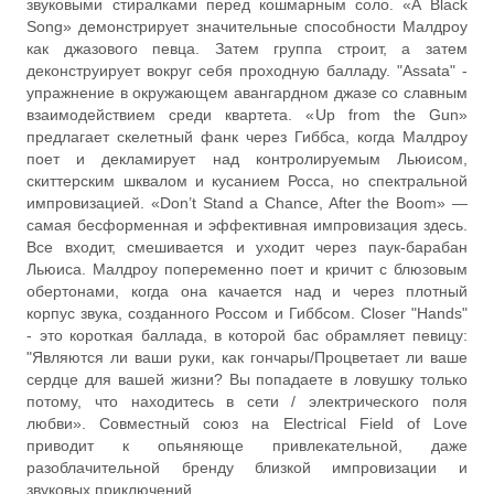
звуковыми стиралками перед кошмарным соло. «A Black
Song» демонстрирует значительные способности Малдроу
как джазового певца. Затем группа строит, а затем
деконструирует вокруг себя проходную балладу. "Assata" -
упражнение в окружающем авангардном джазе со славным
взаимодействием среди квартета. «Up from the Gun»
предлагает скелетный фанк через Гиббса, когда Малдроу
поет и декламирует над контролируемым Льюисом,
скиттерским шквалом и кусанием Росса, но спектральной
импровизацией. «Don’t Stand a Chance, After the Boom» —
самая бесформенная и эффективная импровизация здесь.
Все входит, смешивается и уходит через паук-барабан
Льюиса. Малдроу попеременно поет и кричит с блюзовым
обертонами, когда она качается над и через плотный
корпус звука, созданного Россом и Гиббсом. Closer "Hands"
- это короткая баллада, в которой бас обрамляет певицу:
"Являются ли ваши руки, как гончары/Процветает ли ваше
сердце для вашей жизни? Вы попадаете в ловушку только
потому, что находитесь в сети / электрического поля
любви». Совместный союз на Electrical Field of Love
приводит к опьяняюще привлекательной, даже
разоблачительной бренду близкой импровизации и
звуковых приключений.