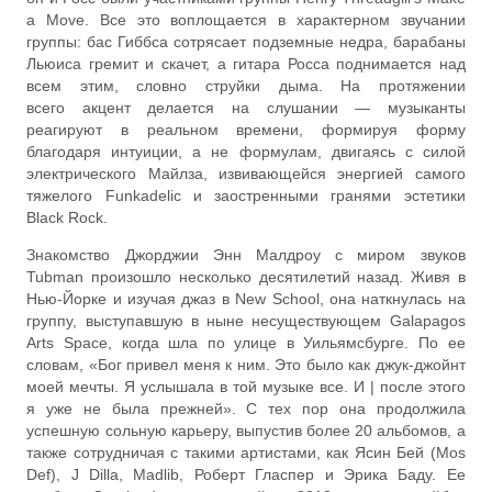
a Move. Все это воплощается в характерном звучании
группы: бас Гиббса сотрясает подземные недра, барабаны
Льюиса гремит и скачет, а гитара Росса поднимается над
всем этим, словно струйки дыма. На протяжении
всего акцент делается на слушании — музыканты
реагируют в реальном времени, формируя форму
благодаря интуиции, а не формулам, двигаясь с силой
электрического Майлза, извивающейся энергией самого
тяжелого Funkadelic и заостренными гранями эстетики
Black Rock.
Знакомство Джорджии Энн Малдроу с миром звуков
Tubman произошло несколько десятилетий назад. Живя в
Нью-Йорке и изучая джаз в New School, она наткнулась на
группу, выступавшую в ныне несуществующем Galapagos
Arts Space, когда шла по улице в Уильямсбурге. По ее
словам, «Бог привел меня к ним. Это было как джук-джойнт
моей мечты. Я услышала в той музыке все. И | после этого
я уже не была прежней». С тех пор она продолжила
успешную сольную карьеру, выпустив более 20 альбомов, а
также сотрудничая с такими артистами, как Ясин Бей (Mos
Def), J Dilla, Madlib, Роберт Гласпер и Эрика Баду. Ее