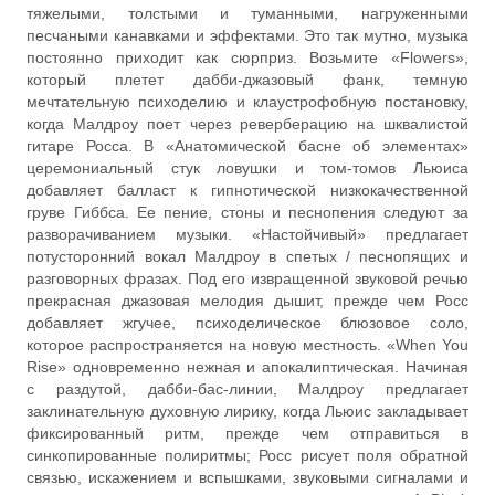
тяжелыми, толстыми и туманными, нагруженными
песчаными канавками и эффектами. Это так мутно, музыка
постоянно приходит как сюрприз. Возьмите «Flowers»,
который плетет дабби-джазовый фанк, темную
мечтательную психоделию и клаустрофобную постановку,
когда Малдроу поет через реверберацию на шквалистой
гитаре Росса. В «Анатомической басне об элементах»
церемониальный стук ловушки и том-томов Льюиса
добавляет балласт к гипнотической низкокачественной
груве Гиббса. Ее пение, стоны и песнопения следуют за
разворачиванием музыки. «Настойчивый» предлагает
потусторонний вокал Малдроу в спетых / песнопящих и
разговорных фразах. Под его извращенной звуковой речью
прекрасная джазовая мелодия дышит, прежде чем Росс
добавляет жгучее, психоделическое блюзовое соло,
которое распространяется на новую местность. «When You
Rise» одновременно нежная и апокалиптическая. Начиная
с раздутой, дабби-бас-линии, Малдроу предлагает
заклинательную духовную лирику, когда Льюис закладывает
фиксированный ритм, прежде чем отправиться в
синкопированные полиритмы; Росс рисует поля обратной
связью, искажением и вспышками, звуковыми сигналами и