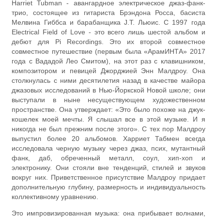
Harriet Tubman - авангардное электрическое джаз-фанк-
трио, состоящее из гитариста Брэндона Росса, басиста
Мелвина Гиббса и барабанщика J.T. Льюис. С 1997 года
Electrical Field of Love - это всего лишь шестой альбом и
дебют для Pi Recordings. Это их второй совместное
совместное путешествие (первым была «АрамИНТА» 2017
года с Вададой Лео Смитом), на этот раз с клавишником,
композитором и певицей Джорджией Энн Малдроу. Она
столкнулась с ними десятилетия назад в качестве майора
джазовых исследований в Нью-Йоркской Новой школе; они
выступали в ныне несуществующем художественном
пространстве. Она утверждает: «Это было похоже на джук-
кошелек моей мечты. Я слышал все в этой музыке. И я
никогда не был прежним после этого». С тех пор Малдроу
выпустил более 20 альбомов. Харриет Табмен всегда
исследовала черную музыку через джаз, псих, мутантный
фанк, даб, обреченный металл, соул, хип-хоп и
электронику. Они стояли вне тенденций, стилей и звуков
вокруг них. Приветственное присутствие Малдроу придает
дополнительную глубину, размерность и индивидуальность
коллективному уравнению.
Это импровизированная музыка: она прибывает волнами,