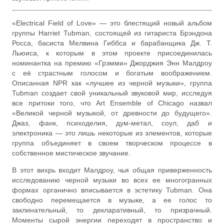
«Electrical Field of Love» — это блестящий новый альбом
группы Harriet Tubman, состоящей из гитариста Брэндона
Росса, басиста Мелвина Гиббса и барабанщика Дж. Т.
Льюиса, к которым в этом проекте присоединилась
номинантка на премию «Грэмми» Джорджия Энн Малдроу
с её страстным голосом и богатым воображением.
Описанная NPR как «лучшее из черной музыки», группа
Tubman создает свой уникальный звуковой мир, исследуя
все притоки того, что Art Ensemble of Chicago назвал
«Великой черной музыкой, от древности до будущего».
Джаз, фанк, психоделия, дум-метал, соул, даб и
электроника — это лишь некоторые из элементов, которые
группа объединяет в своем творческом процессе в
собственное мистическое звучание.
В этот вихрь входит Малдроу, чья общая приверженность
исследованию черной музыки во всех ее многогранных
формах органично вписывается в эстетику Tubman. Она
свободно перемещается в музыке, а ее голос то
заклинательный, то декларативный, то призрачный.
Моменты сырой энергии переходят в пространство и