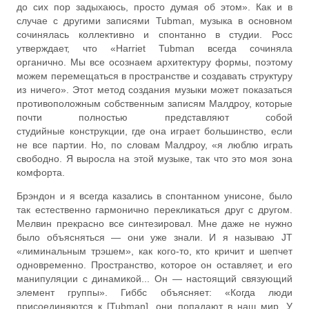
до сих пор задыхаюсь, просто думая об этом». Как и в
случае с другими записями Tubman, музыка в основном
сочинялась коллективно и спонтанно в студии. Росс
утверждает, что «Harriet Tubman всегда сочиняла
органично. Мы все осознаем архитектуру формы, поэтому
можем перемещаться в пространстве и создавать структуру
из ничего». Этот метод создания музыки может показаться
противоположным собственным записям Малдроу, которые
почти полностью представляют собой
студийные конструкции, где она играет большинство, если
не все партии. Но, по словам Малдроу, «я люблю играть
свободно. Я выросла на этой музыке, так что это моя зона
комфорта.
Брэндон и я всегда казались в спонтанном унисоне, было
так естественно гармонично перекликаться друг с другом.
Мелвин прекрасно все синтезировал. Мне даже не нужно
было объясняться — они уже знали. И я называю JT
«лиминальным трэшем», как кого-то, кто кричит и шепчет
одновременно. Пространство, которое он оставляет, и его
манипуляции с динамикой... Он — настоящий связующий
элемент группы». Гиббс объясняет: «Когда люди
присоединяются к [Tubman], они попадают в наш мир. У