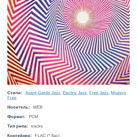
Стили:
Avant-Garde Jazz
,
Electric Jazz
,
Free Jazz
,
Modern
Free
Носитель:
WEB
Формат:
PCM
Тип рипа:
tracks
Контейнер:
FLAC (*.flac)