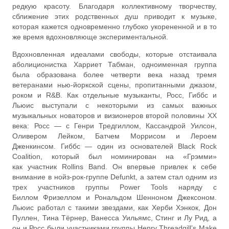
редкую красоту. Благодаря коллективному творчеству,
сближение этих родственных душ приводит к музыке,
которая кажется одновременно глубоко укорененной и в то
же время вдохновляюще экспериментальной.
Вдохновленная идеалами свободы, которые отстаивала
аболиционистка Харриет Табман, одноименная группа
была образована более четверти века назад тремя
ветеранами нью-йоркской сцены, пропитанными джазом,
роком и R&B. Как отдельные музыканты, Росс, Гиббс и
Льюис выступали с некоторыми из самых важных
музыкальных новаторов и визионеров второй половины XX
века: Росс — с Генри Тредгиллом, Кассандрой Уилсон,
Оливером Лейком, Батчем Моррисом и Лероем
Дженкинсом. Гиббс — один из основателей Black Rock
Coalition, который был номинирован на «Грэмми»
как участник Rollins Band. Он впервые привлек к себе
внимание в нойз-рок-группе Defunkt, а затем стал одним из
трех участников группы Power Tools наряду с
Биллом Фризеллом и Рональдом Шенноном Джексоном.
Льюис работал с такими звездами, как Херби Хэнкок, Дон
Пуллен, Тина Тёрнер, Ванесса Уильямс, Стинг и Лу Рид, а
он и Росс были участниками группы Henry Threadgill’s Make