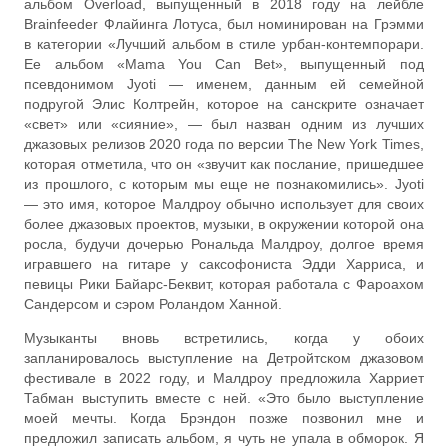
альбом Overload, выпущенный в 2018 году на лейбле
Brainfeeder Флайинга Лотуса, был номинирован на Грэмми
в категории «Лучший альбом в стиле урбан-контемпорари.
Ее альбом «Mama You Can Bet», выпущенный под
псевдонимом Jyoti — именем, данным ей семейной
подругой Элис Колтрейн, которое на санскрите означает
«свет» или «сияние», — был назван одним из лучших
джазовых релизов 2020 года по версии The New York Times,
которая отметила, что он «звучит как послание, пришедшее
из прошлого, с которым мы еще не познакомились». Jyoti
— это имя, которое Малдроу обычно использует для своих
более джазовых проектов, музыки, в окружении которой она
росла, будучи дочерью Рональда Малдроу, долгое время
игравшего на гитаре у саксофониста Эдди Харриса, и
певицы Рики Байарс-Беквит, которая работала с Фароахом
Сандерсом и сэром Роландом Ханной.
Музыканты вновь встретились, когда у обоих
запланировалось выступление на Детройтском джазовом
фестивале в 2022 году, и Малдроу предложила Харриет
Табман выступить вместе с ней. «Это было выступление
моей мечты. Когда Брэндон позже позвонил мне и
предложил записать альбом, я чуть не упала в обморок. Я