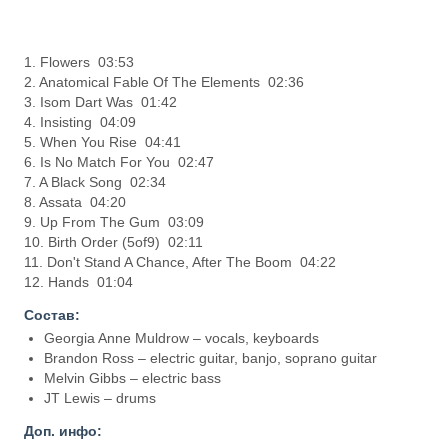
1. Flowers 03:53
2. Anatomical Fable Of The Elements 02:36
3. Isom Dart Was 01:42
4. Insisting 04:09
5. When You Rise 04:41
6. Is No Match For You 02:47
7. A Black Song 02:34
8. Assata 04:20
9. Up From The Gum 03:09
10. Birth Order (5of9) 02:11
11. Don't Stand A Chance, After The Boom 04:22
12. Hands 01:04
Состав:
Georgia Anne Muldrow – vocals, keyboards
Brandon Ross – electric guitar, banjo, soprano guitar
Melvin Gibbs – electric bass
JT Lewis – drums
Доп. инфо: