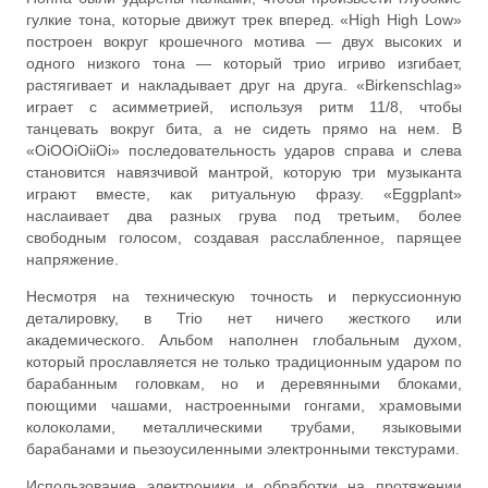
гулкие тона, которые движут трек вперед. «High High Low»
построен вокруг крошечного мотива — двух высоких и
одного низкого тона — который трио игриво изгибает,
растягивает и накладывает друг на друга. «Birkenschlag»
играет с асимметрией, используя ритм 11/8, чтобы
танцевать вокруг бита, а не сидеть прямо на нем. В
«OiOOiOiiOi» последовательность ударов справа и слева
становится навязчивой мантрой, которую три музыканта
играют вместе, как ритуальную фразу. «Eggplant»
наслаивает два разных грува под третьим, более
свободным голосом, создавая расслабленное, парящее
напряжение.
Несмотря на техническую точность и перкуссионную
деталировку, в Trio нет ничего жесткого или
академического. Альбом наполнен глобальным духом,
который прославляется не только традиционным ударом по
барабанным головкам, но и деревянными блоками,
поющими чашами, настроенными гонгами, храмовыми
колоколами, металлическими трубами, языковыми
барабанами и пьезоусиленными электронными текстурами.
Использование электроники и обработки на протяжении