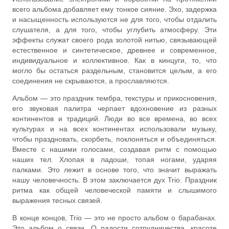
всего альбома добавляет ему тонкое сияние. Эхо, задержка
и насыщенность используются не для того, чтобы отдалить
слушателя, а для того, чтобы углубить атмосферу. Эти
эффекты служат своего рода золотой нитью, связывающей
естественное и синтетическое, древнее и современное,
индивидуальное и коллективное. Как в кинцуги, то, что
могло бы остаться раздельным, становится целым, а его
соединения не скрываются, а прославляются.
Альбом — это праздник тембра, текстуры и прикосновения,
его звуковая палитра черпает вдохновение из разных
континентов и традиций. Люди во все времена, во всех
культурах и на всех континентах использовали музыку,
чтобы праздновать, скорбеть, поклоняться и объединяться.
Вместе с нашими голосами, создавая ритм с помощью
наших тел. Хлопая в ладоши, топая ногами, ударяя
палками. Это лежит в основе того, что значит выражать
нашу человечность. В этом заключается дух Trio. Праздник
ритма как общей человеческой памяти и слышимого
выражения тесных связей.
В конце концов, Trio — это не просто альбом о барабанах.
Это альбом о связи. О радости сотрудничества, красоте