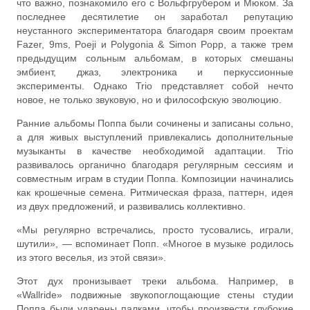
что важно, познакомило его с Вольфгрубером и Мюком. За
последнее десятилетие он заработал репутацию
неустанного экспериментатора благодаря своим проектам
Fazer, 9ms, Poeji и Polygonia & Simon Popp, а также трем
предыдущим сольным альбомам, в которых смешаны
эмбиент, джаз, электроника и перкуссионные
эксперименты. Однако Trio представляет собой нечто
новое, не только звуковую, но и философскую эволюцию.
Ранние альбомы Поппа были сочинены и записаны сольно,
а для живых выступлений привлекались дополнительные
музыканты в качестве необходимой адаптации. Trio
развивалось органично благодаря регулярным сессиям и
совместным играм в студии Поппа. Композиции начинались
как крошечные семена. Ритмическая фраза, паттерн, идея
из двух предложений, и развивались коллективно.
«Мы регулярно встречались, просто тусовались, играли,
шутили», — вспоминает Попп. «Многое в музыке родилось
из этого веселья, из этой связи».
Этот дух пронизывает треки альбома. Например, в
«Wallride» подвижные звукопоглощающие стены студии
Поппа были ударены палками, чтобы произвести глубокие