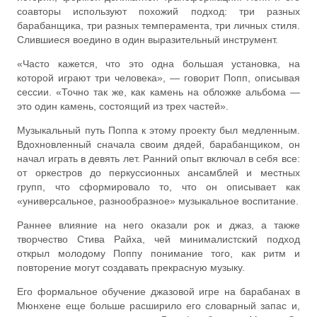
соавторы используют похожий подход: три разных
барабанщика, три разных темперамента, три личных стиля.
Слившиеся воедино в один выразительный инструмент.
«Часто кажется, что это одна большая установка, на
которой играют три человека», — говорит Попп, описывая
сессии. «Точно так же, как камень на обложке альбома —
это один камень, состоящий из трех частей».
Музыкальный путь Поппа к этому проекту был медленным.
Вдохновленный сначала своим дядей, барабанщиком, он
начал играть в девять лет. Ранний опыт включал в себя все:
от оркестров до перкуссионных ансамблей и местных
групп, что сформировало то, что он описывает как
«универсальное, разнообразное» музыкальное воспитание.
Раннее влияние на него оказали рок и джаз, а также
творчество Стива Райха, чей минималистский подход
открыл молодому Поппу понимание того, как ритм и
повторение могут создавать прекрасную музыку.
Его формальное обучение джазовой игре на барабанах в
Мюнхене еще больше расширило его словарный запас и,