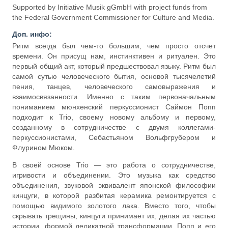
Supported by Initiative Musik gGmbH with project funds from
the Federal Government Commissioner for Culture and Media.
Доп. инфо:
Ритм всегда был чем-то большим, чем просто отсчет
времени. Он присущ нам, инстинктивен и ритуален. Это
первый общий акт, который предшествовал языку. Ритм был
самой сутью человеческого бытия, основой тысячелетий
пения, танцев, человеческого самовыражения и
взаимосвязанности. Именно с таким первоначальным
пониманием мюнхенский перкуссионист Саймон Попп
подходит к Trio, своему новому альбому и первому,
созданному в сотрудничестве с двумя коллегами-
перкуссионистами, Себастьяном Вольфгрубером и
Флурином Мюком.
В своей основе Trio — это работа о сотрудничестве,
игривости и объединении. Это музыка как средство
объединения, звуковой эквивалент японской философии
кинцуги, в которой разбитая керамика ремонтируется с
помощью видимого золотого лака. Вместо того, чтобы
скрывать трещины, кинцуги принимает их, делая их частью
истории, формой деликатной трансформации. Попп и его