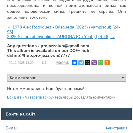
несовершенства и вечной притягательности ритма как
общей человеческой силы. Трещины не скрыты. Они
заполнены золотом.
← 1978 Alex Rodriguez - Búsqueda (2023) {Vampisoul} [24-
96]
2025 Sisters of Invention - AURORA {Oh Yeah} [24-48] →
Any questions -
projazzclub@gmail.com
This album is available on our DC++ hub:
dchub://hub.pro-jazz.com:7777
09.12.2025
13:29
116
M0p94ok
Нет комментариев. Ваш будет первым!
Войдите
или
зарегистрируйтесь
чтобы добавлять комментарии
Войти на сайт
E-mail:
Регистрация