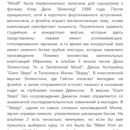
"Mindif" была первоначально записана для саундтрека к
фильму Клэр Дени "Шоколад" 1988 года. После
прекрасного, хотя и короткого фортепианного вступления,
виолончель и флейта играют меланхоличную тему; позже
композиция приобретает пышность. Поучительно сравнить
студийную и концертную версии, которые здесь
представлены: первая имеет успокаивающее,
отполированное звучание, в то время как концертный трек
имеет немного более грубые текстуры, которые оживляют
произведение. Помимо множества оригинальных
композиций Ибрагима, в альбом 3 вошли песни Дюка
Эллингтона "In a Sentimental Mood", Джона Колтрейна
"Giant Steps" и Телониуса Монка "Skippy". В классической
версии Эллингтона, где Гайтон излагает мелодию на
флейте, а затем отправляется в полет, пианист в основном
сидит за глубокими тонами Джексона. В версии "Giant
Steps" без сопровождения Джексон ловко справляется со
знаменитой последовательностью изменений в мелодии. В
"Skippy", одном из самых сложных произведений Монка,
звучит игривая пикколо, управляемая шагающим басом. На
альбоме 3 есть несколько жемчужин, но если бы вам
пришлось выбирать одну, то это была бы "Water from an