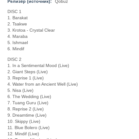
Релизёр (источник):
Qobuz
DISC 1
1. Barakat
2. Tsakwe
3. Krotoa - Crystal Clear
4. Maraba
5. Ishmael
6. Mindif
DISC 2
1. In a Sentimental Mood (Live)
2. Giant Steps (Live)
3. Reprise 1 (Live)
4. Water from an Ancient Well (Live)
5. Nisa (Live)
6. The Wedding (Live)
7. Tuang Guru (Live)
8. Reprise 2 (Live)
9. Dreamtime (Live)
10. Skippy (Live)
11. Blue Bolero (Live)
12. Mindif (Live)