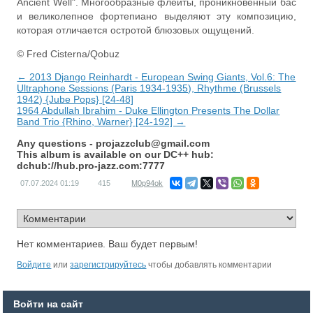
Ancient Well". Многообразные флейты, проникновенный бас
и великолепное фортепиано выделяют эту композицию,
которая отличается остротой блюзовых ощущений.
© Fred Cisterna/Qobuz
← 2013 Django Reinhardt - European Swing Giants, Vol.6: The
Ultraphone Sessions (Paris 1934-1935), Rhythme (Brussels
1942) {Jube Pops} [24-48]
1964 Abdullah Ibrahim - Duke Ellington Presents The Dollar
Band Trio {Rhino, Warner} [24-192] →
Any questions -
projazzclub@gmail.com
This album is available on our DC++ hub:
dchub://hub.pro-jazz.com:7777
07.07.2024
01:19
415
M0p94ok
Нет комментариев. Ваш будет первым!
Войдите
или
зарегистрируйтесь
чтобы добавлять комментарии
Войти на сайт