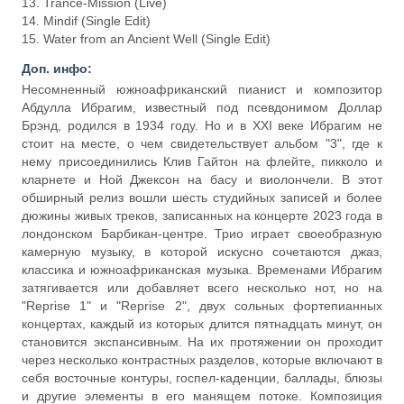
13. Trance-Mission (Live)
14. Mindif (Single Edit)
15. Water from an Ancient Well (Single Edit)
Доп. инфо:
Несомненный южноафриканский пианист и композитор
Абдулла Ибрагим, известный под псевдонимом Доллар
Брэнд, родился в 1934 году. Но и в XXI веке Ибрагим не
стоит на месте, о чем свидетельствует альбом "3", где к
нему присоединились Клив Гайтон на флейте, пикколо и
кларнете и Ной Джексон на басу и виолончели. В этот
обширный релиз вошли шесть студийных записей и более
дюжины живых треков, записанных на концерте 2023 года в
лондонском Барбикан-центре. Трио играет своеобразную
камерную музыку, в которой искусно сочетаются джаз,
классика и южноафриканская музыка. Временами Ибрагим
затягивается или добавляет всего несколько нот, но на
"Reprise 1" и "Reprise 2", двух сольных фортепианных
концертах, каждый из которых длится пятнадцать минут, он
становится экспансивным. На их протяжении он проходит
через несколько контрастных разделов, которые включают в
себя восточные контуры, госпел-каденции, баллады, блюзы
и другие элементы в его манящем потоке. Композиция