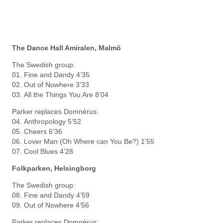
The Dance Hall Amiralen, Malmö
The Swedish group:
01. Fine and Dandy 4’35
02. Out of Nowhere 3’33
03. All the Things You Are 8’04
Parker replaces Domnérus:
04. Anthropology 5’52
05. Cheers 6’36
06. Lover Man (Oh Where can You Be?) 1’55
07. Cool Blues 4’28
Folkparken, Helsingborg
The Swedish group:
08. Fine and Dandy 4’59
09. Out of Nowhere 4’56
Parker replaces Domnérus: