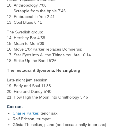
10. Anthropology 7’06
11. Scrapple from the Apple 7’46
12. Embraceable You 2.41
13. Cool Blues 6’41
The Swedish group:
14. Hershey Bar 4’58
15. Mean to Me 5’09
16. Move 1’04Parker replaces Domnérus:
17. Star Eyes into All the Things You Are 10’14
18. Strike Up the Band 5’26
The restaurant Sjöcrona, Helsingborg
Late night jam session:
19. Body and Soul 11’38
20. Fine and Dandy 5’40
21. How High the Moon into Ornithology 3’46
Состав:
Charlie Parker
, tenor sax
Rolf Ericson, trumpet
Gösta Theselius, piano (and occasionally tenor sax)