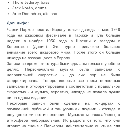
Thore Jederby, bass
Jack Norén, drums
Arne Domnérus, alto sax
Доп. инфо:
Чарли Паркер посетил Европу только дважды: в мае 1949
года на джазовом фестивале в Париже и чуть больше
недели в ноябре 1950 года в Швеции с заездом в
Копенгаген (Дания). Это турне привлекло большое
внимание всего джазового мира. После этого он больше
никогда не возвращался в Европу.
Записи во время этого тура были сделаны только в учебных
целях. Первоначально музыка была записана с
неправильной скоростью и до сих пор не была
скорректирована. Теперь впервые все треки полностью
записаны и откорректированы в соответствии с правильной
скоростью - и музыка, вероятно, никогда не звучала лучше
ни на одном издании!
Некоторые записи были сделаны на концертах с
оживленной публикой и танцующими людьми - отсюда и
ощущение живого исполнения. Музыканты расслаблены, а
атмосфера неформальная. Их радость от того, что они
играют на сцене с Паркером, действительно ощутима для