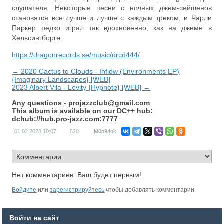
слушателя. Некоторые песни с ночных джем-сейшенов
становятся все лучше и лучше с каждым треком, и Чарли
Паркер редко играл так вдохновенно, как на джеме в
Хельсингборге.
https://dragonrecords.se/music/drcd444/
← 2020 Cactus to Clouds - Inflow (Environments EP)
{Imaginary Landscapes} [WEB]
2023 Albert Vila - Levity {Hypnote} [WEB] →
Any questions -
projazzclub@gmail.com
This album is available on our DC++ hub:
dchub://hub.pro-jazz.com:7777
01.02.2023
10:07
820
M0p94ok
Нет комментариев. Ваш будет первым!
Войдите
или
зарегистрируйтесь
чтобы добавлять комментарии
Войти на сайт