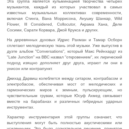
Эта группа является кульминацией творчества четырех
музыкантов, каждый из которых участвовал в самых
известных музыкальных коллективах современности,
включая Стинга, Вана Моррисона, Анушку Шанкар, Wild
Flower, Ill Considered, Collocutor, Акрама Хана, Деле
Сосими, Сарати Корвара, Джой Крукса и других.
На деревянных духовых Идрис Рахман и Тамар Осборн
сплетают мелодическую ткань этой музыки. Уже выпустив в
дуэте альбом "Conversations", который Макс Рейнхардт из
"Late Junction" на BBC назвал "откровением", их лирический
подход изящно дополняет друг друга, играют ли они в
унисон или контрапункт.
Джихад Дарвиш колеблется между ситаром, контрабасом и
электробасом, обеспечивая мост от мелодических и
гармонических миров к земным, пульсирующим, но
чувствительным грувам, которые Юсуф Ахмед связывает
вместе на барабанах и различных гибридных ударных
инструментах.
Характер инструментария этой группы означает, что
выступления могут быть полностью акустическими или
усиленными. Это было сознательное решение, принятое