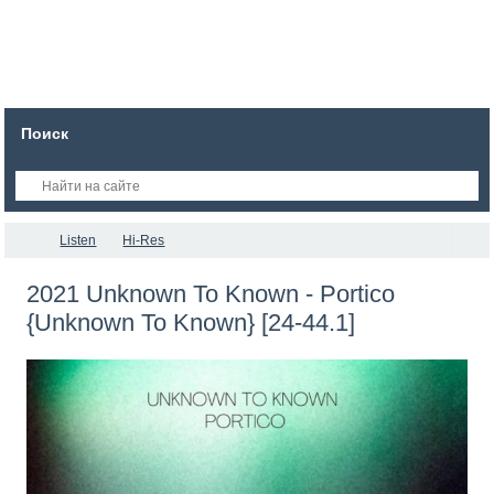
Поиск
Listen
Hi-Res
2021 Unknown To Known - Portico
{Unknown To Known} [24-44.1]