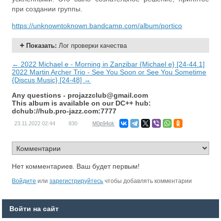
при создании группы.
https://unknowntoknown.bandcamp.com/album/portico
Показать
:
Лог проверки качества
← 2022 Michael e - Morning in Zanzibar {Michael e} [24-44.1]
2022 Martin Archer Trio - See You Soon or See You Sometime
{Discus Music} [24-48] →
Any questions -
projazzclub@gmail.com
This album is available on our DC++ hub:
dchub://hub.pro-jazz.com:7777
23.11.2022
02:44
830
M0p94ok
Нет комментариев. Ваш будет первым!
Войдите
или
зарегистрируйтесь
чтобы добавлять комментарии
Войти на сайт