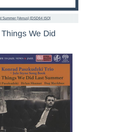
st Summer {Venus} [DSD64 ISO]
e Things We Did
]