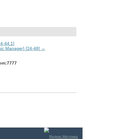
4-44.1]
sic Manager} [24-48] →
com:7777