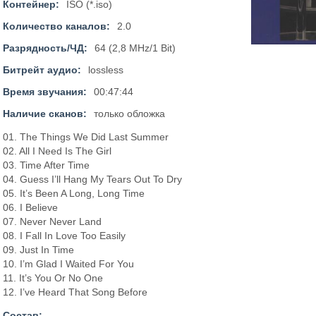
Контейнер:
ISO (*.iso)
Количество каналов:
2.0
Разрядность/ЧД:
64 (2,8 MHz/1 Bit)
Битрейт аудио:
lossless
Время звучания:
00:47:44
Наличие сканов:
только обложка
01. The Things We Did Last Summer
02. All I Need Is The Girl
03. Time After Time
04. Guess I’ll Hang My Tears Out To Dry
05. It’s Been A Long, Long Time
06. I Believe
07. Never Never Land
08. I Fall In Love Too Easily
09. Just In Time
10. I’m Glad I Waited For You
11. It’s You Or No One
12. I’ve Heard That Song Before
Состав: