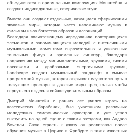
объединяются в оригинальных композициях Монштейна и
создают индивидуальные, сферические звуки.
Вместе они создают отдельные, кажущиеся сферическими
звуковые миры, которые часто напоминают музыку к
фильмам из-за богатства образов и ассоциаций.
Благодаря впечатляющему чередованию повторяющихся
элементов и запоминающихся мелодий с интенсивными
музыкальными моментами выразительных и уникальных
тональных фигур и временных сигнатур, благодаря
напряжению между минималистичными, хрупкими, тихими
пассажами и драйвовыми, энергичными грувами,
Landscape создает музыкальный ландшафт в смысле
программной музыки, которая открывает слушателю путь в
тоскующие просторы и далекие миры грез, только чтобы
вернуть его в здесь и сейчас удивительным образом.
Дмитрий Монштейн с ранних лет учился играть на
классических барабанах, был участником различных
молодежных симфонических оркестров и уже успел
выступить на одной сцене с такими звездами, как Андреа
Бочелли. Свою страсть к джазу он реализовал после
обучения музыке в Цюрихе и Фрибурге в таких известных