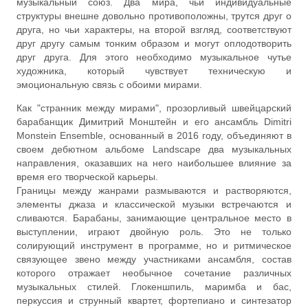
музыкальный союз. Два мира, чьи индивидуальные
структуры внешне довольно противоположны, трутся друг о
друга, но чьи характеры, на второй взгляд, соответствуют
друг другу самым тонким образом и могут оплодотворить
друг друга. Для этого необходимо музыкальное чутье
художника, который чувствует техническую и
эмоциональную связь с обоими мирами.
Как "странник между мирами", прозорливый швейцарский
барабанщик Димитрий Монштейн и его ансамбль Dimitri
Monstein Ensemble, основанный в 2016 году, объединяют в
своем дебютном альбоме Landscape два музыкальных
направления, оказавших на него наибольшее влияние за
время его творческой карьеры.
Границы между жанрами размываются и растворяются,
элементы джаза и классической музыки встречаются и
сливаются. Барабаны, занимающие центральное место в
выступлении, играют двойную роль. Это не только
солирующий инструмент в программе, но и ритмическое
связующее звено между участниками ансамбля, состав
которого отражает необычное сочетание различных
музыкальных стилей. Глокеншпиль, маримба и бас,
перкуссия и струнный квартет, фортепиано и синтезатор