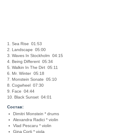
1. Sea Rise 01:53
2. Landscape 05:00
3. Waves In Stockholm 04:15
4. Being Different 05:34
5. Walkin In The Dirt 05:11
6. Mr. Winter 05:18
7. Monstein Sonate 05:10
8. Cogwheel 07:30
9. Face 04:44
10. Black Sunset 04:01
Состав:
Dimitri Monstein * drums
Alexandra Radici * violin
Vlad Pescaru * violin
Gina Corti * viola