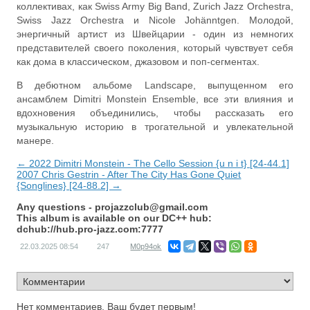
коллективах, как Swiss Army Big Band, Zurich Jazz Orchestra,
Swiss Jazz Orchestra и Nicole Johänntgen. Молодой,
энергичный артист из Швейцарии - один из немногих
представителей своего поколения, который чувствует себя
как дома в классическом, джазовом и поп-сегментах.
В дебютном альбоме Landscape, выпущенном его
ансамблем Dimitri Monstein Ensemble, все эти влияния и
вдохновения объединились, чтобы рассказать его
музыкальную историю в трогательной и увлекательной
манере.
← 2022 Dimitri Monstein - The Cello Session {u n i t} [24-44.1]
2007 Chris Gestrin - After The City Has Gone Quiet
{Songlines} [24-88.2] →
Any questions -
projazzclub@gmail.com
This album is available on our DC++ hub:
dchub://hub.pro-jazz.com:7777
22.03.2025
08:54
247
M0p94ok
Нет комментариев. Ваш будет первым!