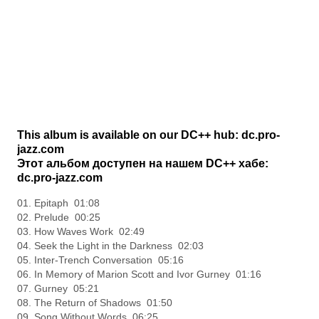
This album is available on our DC++ hub: dc.pro-
jazz.com
Этот альбом доступен на нашем DC++ хабе:
dc.pro-jazz.com
01. Epitaph 01:08
02. Prelude 00:25
03. How Waves Work 02:49
04. Seek the Light in the Darkness 02:03
05. Inter-Trench Conversation 05:16
06. In Memory of Marion Scott and Ivor Gurney 01:16
07. Gurney 05:21
08. The Return of Shadows 01:50
09. Song Without Words 06:25