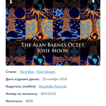
Стили:
Hard Bop
,
Third Stream
Дата издания диска:
29 ноября 2019
Издатель (лейбл):
Woodville Records
Номер по каталогу:
WVCD152
Носитель:
WEB