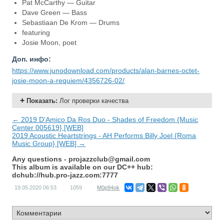
Pat McCarthy — Guitar
Dave Green — Bass
Sebastiaan De Krom — Drums
featuring
Josie Moon, poet
Доп. инфо:
https://www.junodownload.com/products/alan-barnes-octet-
josie-moon-a-requiem/4356726-02/
Показать
:
Лог проверки качества
← 2019 D'Amico Da Ros Duo - Shades of Freedom {Music
Center 005619} [WEB]
2019 Acoustic Heartstrings - AH Performs Billy Joel {Roma
Music Group} [WEB] →
Any questions -
projazzclub@gmail.com
This album is available on our DC++ hub:
dchub://hub.pro-jazz.com:7777
19.05.2020
06:53
1059
M0p94ok