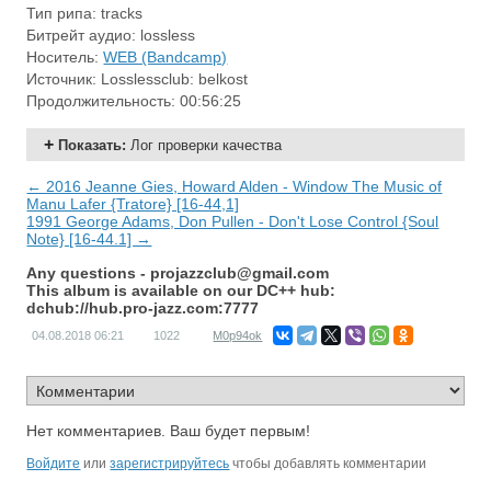
Тип рипа: tracks
Битрейт аудио: lossless
Носитель:
WEB (Bandcamp)
Источник: Losslessclub: belkost
Продолжительность: 00:56:25
Показать
:
Лог проверки качества
← 2016 Jeanne Gies, Howard Alden - Window The Music of
Manu Lafer {Tratore} [16-44,1]
1991 George Adams, Don Pullen - Don't Lose Control {Soul
Note} [16-44.1] →
Any questions -
projazzclub@gmail.com
This album is available on our DC++ hub:
dchub://hub.pro-jazz.com:7777
04.08.2018
06:21
1022
M0p94ok
Нет комментариев. Ваш будет первым!
Войдите
или
зарегистрируйтесь
чтобы добавлять комментарии