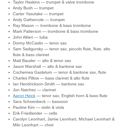
Taylor Haskins — trumpet & valve trombone
Andy Bush — trumpet
Carter Yasutake — trumpet
Andy Gathercole — trumpet
Ray Mason — trombone & bass trombone
Mark Patterson — trombone & bass trombone
John Altieri — tuba
Donny McCaslin — tenor sax
Sam Sadigursky — tenor sax, piccolo flute, flute, alto
flute & bass clarinet
Matt Bauder — alto & tenor sax
Jason Marshall — alto & baritone sax
Cochemea Gastelum — tenor & baritone sax, flute
Charles Pillow — bass clarinet & alto flute
Ian Hendrickson-Smith — baritone sax
Jon Natchez — clarinet
Aaron Heick
— tenor sax, English horn & bass flute
Sara Schoenbeck — bassoon
Pauline Kim — violin & viola
Erik Friedlander — cello
Carolyn Leonhart, Jamie Leonhart, Michael Leonhart &
Milo Leonhart — choir