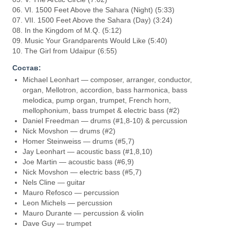
06. VI. 1500 Feet Above the Sahara (Night) (5:33)
07. VII. 1500 Feet Above the Sahara (Day) (3:24)
08. In the Kingdom of M.Q. (5:12)
09. Music Your Grandparents Would Like (5:40)
10. The Girl from Udaipur (6:55)
Состав:
Michael Leonhart — composer, arranger, conductor,
organ, Mellotron, accordion, bass harmonica, bass
melodica, pump organ, trumpet, French horn,
mellophonium, bass trumpet & electric bass (#2)
Daniel Freedman — drums (#1,8-10) & percussion
Nick Movshon — drums (#2)
Homer Steinweiss — drums (#5,7)
Jay Leonhart — acoustic bass (#1,8,10)
Joe Martin — acoustic bass (#6,9)
Nick Movshon — electric bass (#5,7)
Nels Cline — guitar
Mauro Refosco — percussion
Leon Michels — percussion
Mauro Durante — percussion & violin
Dave Guy — trumpet