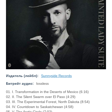
Издатель (лейбл):
Sunnyside Records
Битрейт аудио:
lossless
01. I. Transformation in the Deserts of Mexico (6:16)
02. II. The Silent Swarm over El Paso (4:29)
03. III. The Experimental Forest, North Dakota (8:54)
04. IV. Countdown to Saskatchewan (4:58)
05. V. The Arctic Circle (7:02)