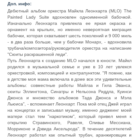
Доп. инфо:
Дебютный альбом оркестра Майкла Леонхарта (MLO) The
Painted Lady Suite вдохновлен одноименной бабочкой.
Изначально Леонхарта привлекла ее яркая окраска и
орнамент на крыльях, но именно невероятная миграция
бабочки, которая охватывает шесть поколений и 9 000 миль
- в два раза больше, чем у бабочки Монарх, - вдохновила
трубача/композитора/руководителя оркестра на написание
"Сюиты раскрашенной леди".
Путь Леонхарта к созданию MLO начался в юности. Майкл
родился в музыкальной семье и уже в 10 лет увлекся
оркестровкой, композицией и контрапунктом. "Я помню, как
в детстве моя мама включала в доме все эти удивительные
альбомы: совместные работы Майлза и Гила Эванса,
сюиты Эллингтона, Синатры и Нельсона Риддла, Куинси
Джонса и множество альбомов Тада Джонса и Мэла
Льюиса", - вспоминает Леонхарт. Пока мой отец Джей играл
на концертах и записывал музыку, именно диджеинг моей
матери стал тем "наркотиком", который привел меня к
открытию Стравинского, Равеля, Оливье Мессиана,
Морриконе и Дэвида Аксельрода". В течение десятилетий
Леонхарт работал как опытный трубач, аранжировщик и