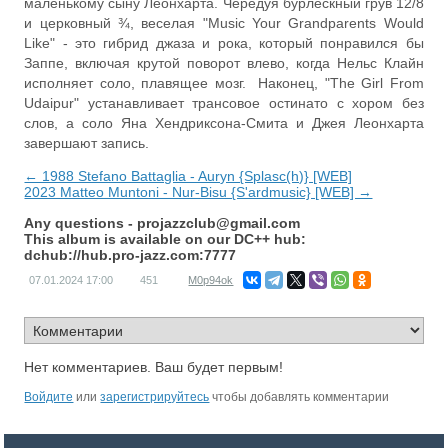
маленькому сыну Леонхарта. Чередуя бурлескный грув 12/8
и церковный ¾, веселая "Music Your Grandparents Would
Like" - это гибрид джаза и рока, который понравился бы
Заппе, включая крутой поворот влево, когда Нельс Клайн
исполняет соло, плавящее мозг. Наконец, "The Girl From
Udaipur" устанавливает трансовое остинато с хором без
слов, а соло Яна Хендриксона-Смита и Джея Леонхарта
завершают запись.
← 1988 Stefano Battaglia - Auryn {Splasc(h)} [WEB]
2023 Matteo Muntoni - Nur-Bisu {S'ardmusic} [WEB] →
Any questions -
projazzclub@gmail.com
This album is available on our DC++ hub:
dchub://hub.pro-jazz.com:7777
07.01.2024
17:00
451
M0p94ok
Нет комментариев. Ваш будет первым!
Войдите
или
зарегистрируйтесь
чтобы добавлять комментарии