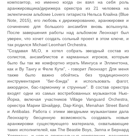
композитор, но именно когда он взял на себя роль
аранжировщика/дирижера оркестра из 21 человека на
эклектичном альбоме Lovers гитариста Нельса Клайна (Blue
Note, 2015), его любовь к дирижированию, аранжировке и
сочинению для большого ансамбля вновь вспыхнула.
После завершения работы над альбомом Леонхарт был
уверен, что хочет создать сольный проект в этом ключе, и
так родился Michael Leonhart Orchestra.
"Создавая MLO, я хотел собрать звездный состав из
солистов, ансамблистов и карманных игроков, которым
было бы так же комфортно играть Мингуса и Эллингтона,
как и Ву Тангу и Феле Кути", - говорит Леонхарт. Для меня
также было важно обойтись без традиционного
инструментария "биг-бэнда" и использовать фагот,
аккордеон, бас-гармонику и струнные". В состав оркестра
входят одни из самых востребованных музыкантов Нью-
Йорка, включая участников Village Vanguard Orchestra,
оркестра Марии Шнайдер, Dap-Kings, Menahan Street Band
и Antibalas. Работа с этими звездными музыкантами дала
Леонхарту бесценную возможность создавать новые
аранжировки существующего материала, охватывающие
таких исполнителей, как The Beastie Boys, Заппа и Бернард
Херрманн, и новые оригинальные композиции, расширяя