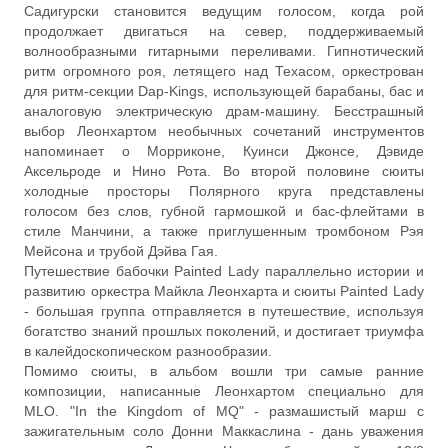
Садигурски становится ведущим голосом, когда рой
продолжает двигаться на север, поддерживаемый
волнообразными гитарными переливами. Гипнотический
ритм огромного роя, летящего над Техасом, оркестрован
для ритм-секции Dap-Kings, использующей барабаны, бас и
аналоговую электрическую драм-машину. Бесстрашный
выбор Леонхартом необычных сочетаний инструментов
напоминает о Морриконе, Куинси Джонсе, Дэвиде
Аксельроде и Нино Рота. Во второй половине сюиты
холодные просторы Полярного круга представлены
голосом без слов, губной гармошкой и бас-флейтами в
стиле Манчини, а также приглушенным тромбоном Рэя
Мейсона и трубой Дэйва Гая.
Путешествие бабочки Painted Lady параллельно истории и
развитию оркестра Майкла Леонхарта и сюиты Painted Lady
- большая группа отправляется в путешествие, используя
богатство знаний прошлых поколений, и достигает триумфа
в калейдоскопическом разнообразии.
Помимо сюиты, в альбом вошли три самые ранние
композиции, написанные Леонхартом специально для
MLO. "In the Kingdom of MQ" - размашистый марш с
зажигательным соло Донни Маккаслина - дань уважения