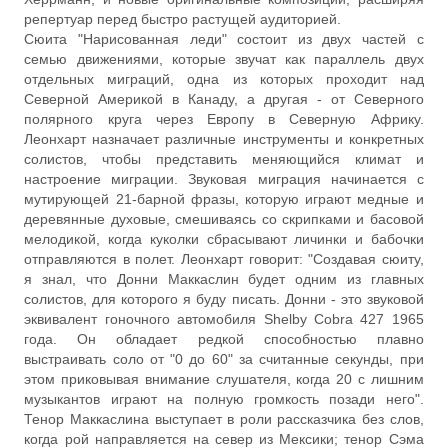
репертуар перед быстро растущей аудиторией.
Сюита "Нарисованная леди" состоит из двух частей с
семью движениями, которые звучат как параллель двух
отдельных миграций, одна из которых проходит над
Северной Америкой в Канаду, а другая - от Северного
полярного круга через Европу в Северную Африку.
Леонхарт назначает различные инструменты и конкретных
солистов, чтобы представить меняющийся климат и
настроение миграции. Звуковая миграция начинается с
мутирующей 21-барной фразы, которую играют медные и
деревянные духовые, смешиваясь со скрипками и басовой
мелодикой, когда куколки сбрасывают личинки и бабочки
отправляются в полет. Леонхарт говорит: "Создавая сюиту,
я знал, что Донни Маккаслин будет одним из главных
солистов, для которого я буду писать. Донни - это звуковой
эквивалент гоночного автомобиля Shelby Cobra 427 1965
года. Он обладает редкой способностью плавно
выстраивать соло от "0 до 60" за считанные секунды, при
этом приковывая внимание слушателя, когда 20 с лишним
музыкантов играют на полную громкость позади него".
Тенор Маккаслина выступает в роли рассказчика без слов,
когда рой направляется на север из Мексики; тенор Сэма