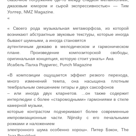
джазовым юмором и сырой экспрессивностью» — Тим
Уолтер, NMZ Magazine.
«
« Своего рода музыкальная метаморфоза, из которой
возникают абстрактные звуковые текстуры, которые иногда
бывают шумными, а иногда становятся
аутентичным дежавю в мелодическом и гармоническом
плане. Произведение композиторской свободы,
оригинальная концепция, которую стоит узнать» Ана
Исабель Палха Родригес, Punch Magazine
«В композиции ощущается эффект резкого перехода,
много изменений темпа, она насыщена плотным
тембральным смешением гитары и двух саксофонов
– или иногда двух кларнетов. ...он также содержит
интерлюдии с более «старомодными» гармониями в стиле
камерной музыки,
которые контрастом подчеркивают более современные
импровизационные части. Nijinsky с его печальными
рожками и наложением
электронного шума особенно хорош». Питер Бэкон, The
Jazz Breakfast