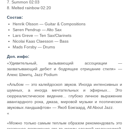
7. Summon 02:03
8. Melted rainbow 02:20
Состав:
Henrik Olsson — Guitar & Compositions
Søren Pendrup — Alto Sax
Lars Greve — Ten Sax/Clarinets
Nicolai Kaas Claesson — Bass
Mads Forsby — Drums
Доп. инфо:
«Удивительный, вызывающий ассоциации —
захватывающий дебют и бодрящее отрицание стиля» —
Алекс Шмитц, Jazz Podium
«Альбом — это калейдоскоп звуков. Иногда интенсивных и
шумных, а иногда мечтательных и эфирных... Это
сюрреалистическое видение... глубоко личное выражение
авангардного рока, джаза, мировой музыки и поэтических
звуковых ландшафтов» — Якоб Бэкгаард, All About Jazz.
«
«Можно только самым теплым образом рекомендовать это
сказочное погружение где-то между сладкой меланхолией,