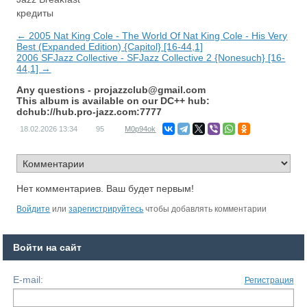
кредиты
← 2005 Nat King Cole - The World Of Nat King Cole - His Very
Best (Expanded Edition) {Capitol} [16-44,1]
2006 SFJazz Collective - SFJazz Collective 2 {Nonesuch} [16-
44,1] →
Any questions -
projazzclub@gmail.com
This album is available on our DC++ hub:
dchub://hub.pro-jazz.com:7777
18.02.2026
13:34
95
M0p94ok
Нет комментариев. Ваш будет первым!
Войдите
или
зарегистрируйтесь
чтобы добавлять комментарии
Войти на сайт
E-mail:
Регистрация