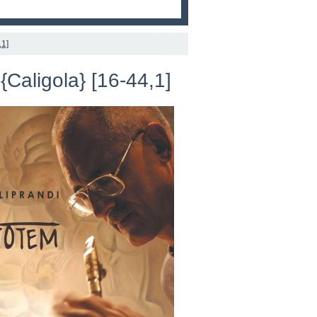
,1]
{Caligola} [16-44,1]