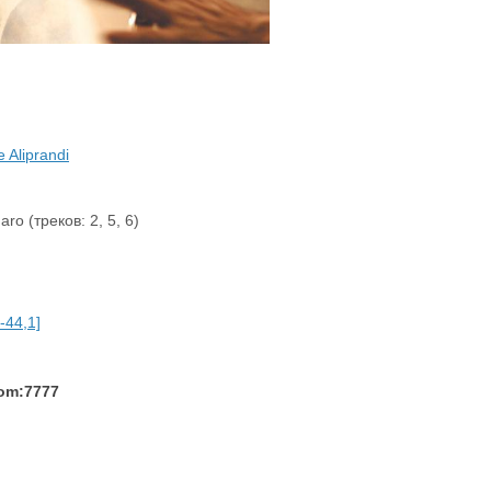
 Aliprandi
ro (треков: 2, 5, 6)
-44,1]
com:7777