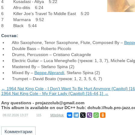
4 Kusadasi - Attya 5:22
5 Afro-ditis 6:24
6 Killer Joe's Travel To Middle East 5:20
7 Marmara 9:52
8 Black 5:44
Состав:
Alto Saxophone, Tenor Saxophone, Flute, Composed By –
Beppe
Double Bass – Roberto Piccolo
Drums, Percussion – Cristiano Calcagnile
Electric Guitar – Luca Meneghello (треков: 1, 3, 7), Michele Calga
Mastered By – Stefano Spina (2)
Mixed By –
Beppe Aliprandi
, Stefano Spina (2)
Trumpet – David Boato (треков: 1, 2, 3, 5, 6, 7)
← 1964 Nat King Cole - I Don't Want To Be Hurt Anymore {Capitol} [16
1964 Nat King Cole - My Fair Lady {Capitol} [16-44,1] →
Any questions -
projazzclub@gmail.com
This album is available on our DC++ hub: dchub://hub.pro-jazz.
09.02.2026
13:27
115
M0p94ok
Комментарии