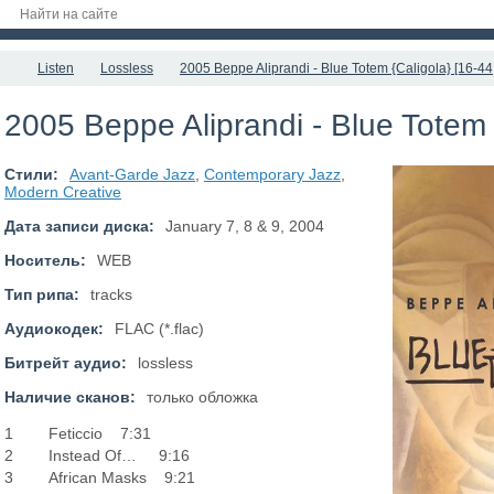
Listen
Lossless
2005 Beppe Aliprandi - Blue Totem {Caligola} [16-44
2005 Beppe Aliprandi - Blue Totem 
Стили:
Avant-Garde Jazz
,
Contemporary Jazz
,
Modern Creative
Дата записи диска:
January 7, 8 & 9, 2004
Носитель:
WEB
Тип рипа:
tracks
Аудиокодек:
FLAC (*.flac)
Битрейт аудио:
lossless
Наличие сканов:
только обложка
1 Feticcio 7:31
2 Instead Of… 9:16
3 African Masks 9:21