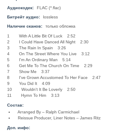
Аудиокодек:
FLAC (*.flac)
Битрейт аудио:
lossless
Наличие сканов:
только обложка
1 With A Little Bit Of Luck 2:52
2 I Could Have Danced All Night 2:30
3 The Rain In Spain 3:26
4 On The Street Where You Live 3:12
5 I'm An Ordinary Man 5:14
6 Get Me To The Church On Time 2:29
7 Show Me 3:37
8 I've Grown Accustomed To Her Face 2:47
9 You Did It 4:09
10 Wouldn't It Be Loverly 2:50
11 Hymn To Him 3:13
Состав:
Arranged By – Ralph Carmichael
Reissue Producer, Liner Notes – James Ritz
Доп. инфо: