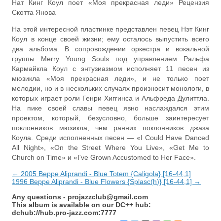
Нат Кинг Коул поет «Моя прекрасная леди» Рецензия
Скотта Янова
На этой интересной пластинке представлен певец Нэт Кинг
Коул в конце своей жизни; ему осталось выпустить всего
два альбома. В сопровождении оркестра и вокальной
группы Merry Young Souls под управлением Ральфа
Кармайкла Коул с энтузиазмом исполняет 11 песен из
мюзикла «Моя прекрасная леди», и не только поет
мелодии, но и в нескольких случаях произносит монологи, в
которых играет роли Генри Хиггинса и Альфреда Дулиттла.
На пике своей славы певец явно наслаждался этим
проектом, который, безусловно, больше заинтересует
поклонников мюзикла, чем ранних поклонников джаза
Коула. Среди исполненных песен — «I Could Have Danced
All Night», «On the Street Where You Live», «Get Me to
Church on Time» и «I've Grown Accustomed to Her Face».
← 2005 Beppe Aliprandi - Blue Totem {Caligola} [16-44,1]
1996 Beppe Aliprandi - Blue Flowers {Splasc(h)} [16-44,1] →
Any questions -
projazzclub@gmail.com
This album is available on our DC++ hub:
dchub://hub.pro-jazz.com:7777