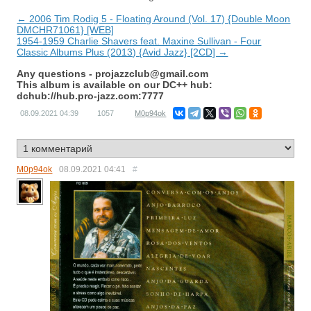
← 2006 Tim Rodig 5 - Floating Around (Vol. 17) {Double Moon
DMCHR71061} [WEB]
1954-1959 Charlie Shavers feat. Maxine Sullivan - Four
Classic Albums Plus (2013) {Avid Jazz} [2CD] →
Any questions -
projazzclub@gmail.com
This album is available on our DC++ hub:
dchub://hub.pro-jazz.com:7777
08.09.2021
04:39
1057
M0p94ok
M0p94ok
08.09.2021
04:41
#