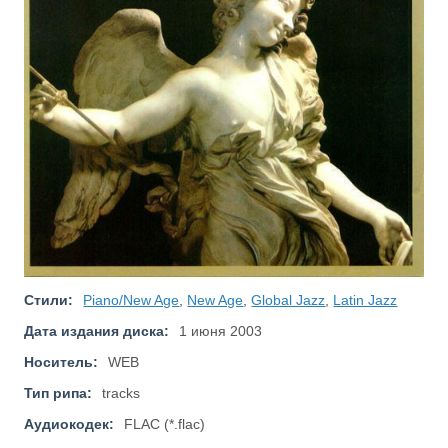
Стили:
Piano/New Age
,
New Age
,
Global Jazz
,
Latin Jazz
Дата издания диска:
1 июня 2003
Носитель:
WEB
Тип рипа:
tracks
Аудиокодек:
FLAC (*.flac)