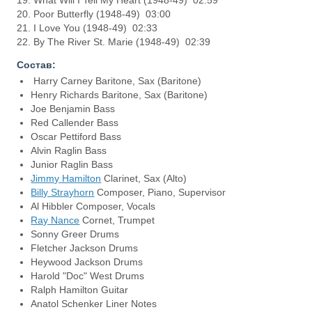
19. What Will I Tell My Heart (1948-49) 02:59
20. Poor Butterfly (1948-49) 03:00
21. I Love You (1948-49) 02:33
22. By The River St. Marie (1948-49) 02:39
Состав:
Harry Carney Baritone, Sax (Baritone)
Henry Richards Baritone, Sax (Baritone)
Joe Benjamin Bass
Red Callender Bass
Oscar Pettiford Bass
Alvin Raglin Bass
Junior Raglin Bass
Jimmy Hamilton
Clarinet, Sax (Alto)
Billy Strayhorn
Composer, Piano, Supervisor
Al Hibbler Composer, Vocals
Ray Nance
Cornet, Trumpet
Sonny Greer Drums
Fletcher Jackson Drums
Heywood Jackson Drums
Harold "Doc" West Drums
Ralph Hamilton Guitar
Anatol Schenker Liner Notes