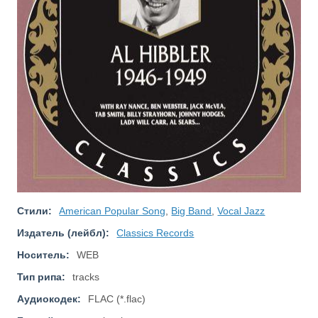
Стили:
American Popular Song
,
Big Band
,
Vocal Jazz
Издатель (лейбл):
Classics Records
Носитель:
WEB
Тип рипа:
tracks
Аудиокодек:
FLAC (*.flac)