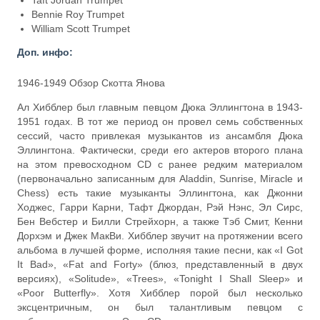
Taft Jordan Trumpet
Bennie Roy Trumpet
William Scott Trumpet
Доп. инфо:
1946-1949 Обзор Скотта Янова
Ал Хибблер был главным певцом Дюка Эллингтона в 1943-
1951 годах. В тот же период он провел семь собственных
сессий, часто привлекая музыкантов из ансамбля Дюка
Эллингтона. Фактически, среди его актеров второго плана
на этом превосходном CD с ранее редким материалом
(первоначально записанным для Aladdin, Sunrise, Miracle и
Chess) есть такие музыканты Эллингтона, как Джонни
Ходжес, Гарри Карни, Тафт Джордан, Рэй Нэнс, Эл Сирс,
Бен Вебстер и Билли Стрейхорн, а также Тэб Смит, Кенни
Дорхэм и Джек МакВи. Хибблер звучит на протяжении всего
альбома в лучшей форме, исполняя такие песни, как «I Got
It Bad», «Fat and Forty» (блюз, представленный в двух
версиях), «Solitude», «Trees», «Tonight I Shall Sleep» и
«Poor Butterfly». Хотя Хибблер порой был несколько
эксцентричным, он был талантливым певцом с