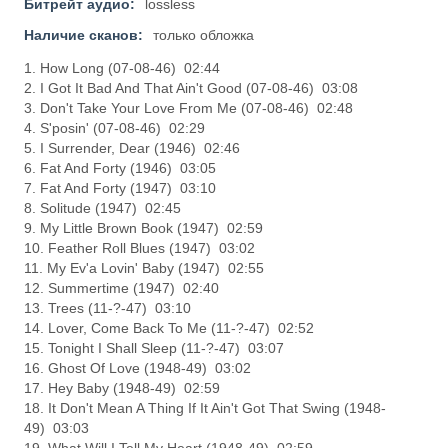
Битрейт аудио:
lossless
Наличие сканов:
только обложка
1. How Long (07-08-46) 02:44
2. I Got It Bad And That Ain't Good (07-08-46) 03:08
3. Don't Take Your Love From Me (07-08-46) 02:48
4. S'posin' (07-08-46) 02:29
5. I Surrender, Dear (1946) 02:46
6. Fat And Forty (1946) 03:05
7. Fat And Forty (1947) 03:10
8. Solitude (1947) 02:45
9. My Little Brown Book (1947) 02:59
10. Feather Roll Blues (1947) 03:02
11. My Ev'a Lovin' Baby (1947) 02:55
12. Summertime (1947) 02:40
13. Trees (11-?-47) 03:10
14. Lover, Come Back To Me (11-?-47) 02:52
15. Tonight I Shall Sleep (11-?-47) 03:07
16. Ghost Of Love (1948-49) 03:02
17. Hey Baby (1948-49) 02:59
18. It Don't Mean A Thing If It Ain't Got That Swing (1948-
49) 03:03