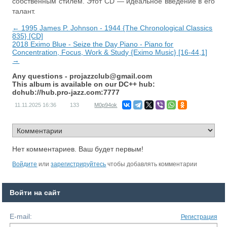
собственным стилем. Этот CD — идеальное введение в его
талант.
← 1995 James P. Johnson - 1944 {The Chronological Classics
835} [CD]
2018 Eximo Blue - Seize the Day Piano - Piano for
Concentration, Focus, Work & Study {Eximo Music} [16-44,1]
→
Any questions -
projazzclub@gmail.com
This album is available on our DC++ hub:
dchub://hub.pro-jazz.com:7777
11.11.2025
16:36
133
M0p94ok
Нет комментариев. Ваш будет первым!
Войдите
или
зарегистрируйтесь
чтобы добавлять комментарии
Войти на сайт
E-mail:
Регистрация