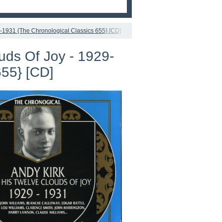
-1931 {The Chronological Classics 655} [CD]
uds Of Joy - 1929-
655} [CD]