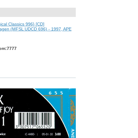
cal Classics 996} [CD]
nhagen (MFSL UDCD 696) - 1997, APE
com:7777