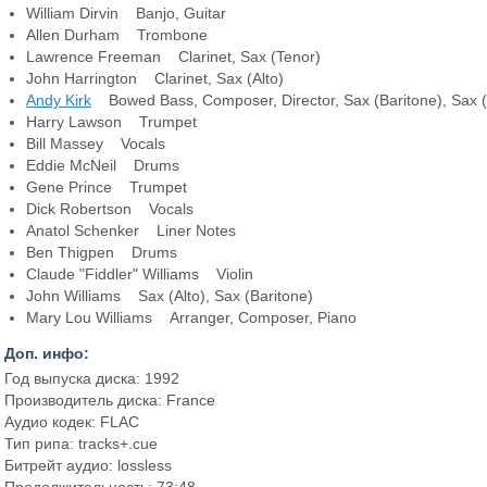
William Dirvin Banjo, Guitar
Allen Durham Trombone
Lawrence Freeman Clarinet, Sax (Tenor)
John Harrington Clarinet, Sax (Alto)
Andy Kirk
Bowed Bass, Composer, Director, Sax (Baritone), Sax 
Harry Lawson Trumpet
Bill Massey Vocals
Eddie McNeil Drums
Gene Prince Trumpet
Dick Robertson Vocals
Anatol Schenker Liner Notes
Ben Thigpen Drums
Claude "Fiddler" Williams Violin
John Williams Sax (Alto), Sax (Baritone)
Mary Lou Williams Arranger, Composer, Piano
Доп. инфо:
Год выпуска диска: 1992
Производитель диска: France
Аудио кодек: FLAC
Тип рипа: tracks+.cue
Битрейт аудио: lossless