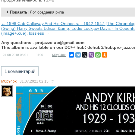
Продолжительность: 73:48
Показать
:
Лог создания рипа
← 1998 Cab Calloway And His Orchestra - 1942-1947 {The Chronologi
(Swing) Harry Sweets Edison &amp; Eddie Lockjaw Davis - In Cope
(image+.cue), lossless →
Any questions -
projazzclub@gmail.com
This album is available on our DC++ hub: dchub://hub.pro-jazz.
24.08.2018
03:01
1190
M0p94ok
1 комментарий
M0p94ok
31.07.2021
02:15
#