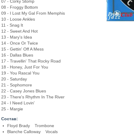
07 - Corky Stomp
08 - Froggy Bottom
09 - I Lost My Gal From Memphis
10 - Loose Ankles
11 - Snag It
12 - Sweet And Hot
13 - Mary's Idea
14 - Once Or Twice
15 - Gettin' Off A Mess
16 - Dallas Blues
17 - Travellin' That Rocky Road
18 - Honey, Just For You
19 - You Rascal You
20 - Saturday
21 - Sophomore
22 - Casey Jones Blues
23 - There's Rhythm In The River
24 - I Need Lovin'
25 - Margie
Состав:
Floyd Brady Trombone
Blanche Calloway Vocals