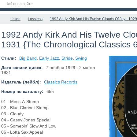
Listen
Lossless
1992 Andy Kirk And His Twelve Clouds Of Joy - 1929
1992 Andy Kirk And His Twelve Clo
1931 {The Chronological Classics 
Стили:
Big Band
,
Early Jazz
,
Stride
,
Swing
Дата записи диска:
7 ноября 1929 - 2 марта
1931
Издатель (лейбл):
Classics Records
Номер по каталогу:
655
01 - Mess-A-Stomp
02 - Blue Clarinet Stomp
03 - Cloudy
04 - Casey Jones Special
05 - Somepin' Slow And Low
06 - Lotta Sax Appeal