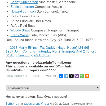
Bobby Hutcherson
Vibe Master, Vibraphone
Eddie Jefferson
Composer, Vocals
Howard Johnson
Sax (Baritone), Tuba
Victor Lewis Drums
Bruce Lundvall Liner Notes
Rufus Reid Bass
Woody Shaw
Composer, Flugelhorn, Trumpet
Frank Wess
Flute, Piccolo, Sax (Alto)
Rec.: Sound Ideas, New York City, NY, June 21 & 22, 1977.
← 2018 Marty Elkins - Fat Daddy {Nagel Heyer} [24-96]
1957 John Coltrane - Interplay For 2 Trumpets And 2 Tenors
(2016) {Concord} [24-192] →
Any questions -
projazzclub@gmail.com
This album is available on our DC++ hub:
dchub://hub.pro-jazz.com:7777
10.07.2018
03:04
1990
M0p94ok
Нет комментариев. Ваш будет первым!
Войдите
или
зарегистрируйтесь
чтобы добавлять комментарии