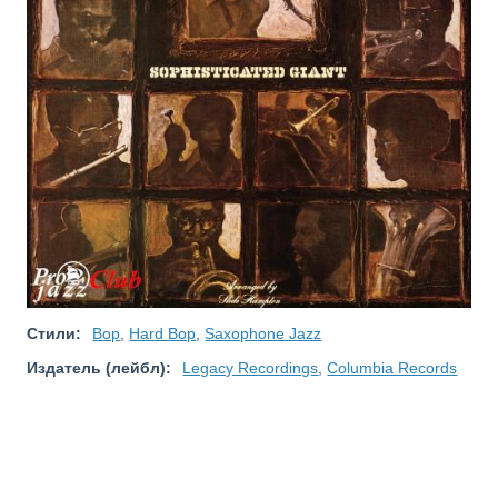
Стили:
Bop
,
Hard Bop
,
Saxophone Jazz
Издатель (лейбл):
Legacy Recordings
,
Columbia Records