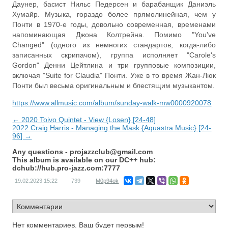
Даунер, басист Нильс Педерсен и барабанщик Даниэль
Хумайр. Музыка, гораздо более прямолинейная, чем у
Понти в 1970-е годы, довольно современная, временами
напоминающая Джона Колтрейна. Помимо "You've
Changed" (одного из немногих стандартов, когда-либо
записанных скрипачом), группа исполняет "Carole's
Gordon" Денни Цейтлина и три групповые композиции,
включая "Suite for Claudia" Понти. Уже в то время Жан-Люк
Понти был весьма оригинальным и блестящим музыкантом.
https://www.allmusic.com/album/sunday-walk-mw0000920078
← 2020 Toivo Quintet - View {Losen} [24-48]
2022 Craig Harris - Managing the Mask {Aquastra Music} [24-
96] →
Any questions -
projazzclub@gmail.com
This album is available on our DC++ hub:
dchub://hub.pro-jazz.com:7777
19.02.2023
15:22
739
M0p94ok
Нет комментариев. Ваш будет первым!