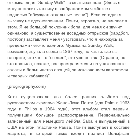
открывающая "Sunday Walk" - захватывающая. (Здесь я
могу поставить галочку в воображаемом чекбоксе с
надписью "обсуждал отдельные песни"). Если сегодня я
выгляжу не вдохновленным, Понти, вероятно, не виноват в
этом. Я не большой поклонник бопа; для меня он звучит
одинаково, а существование досадных отпрысков (хардбоп,
постбоп) заставляет меня чувствовать, что я нахожусь за
пределами чего-то важного. Музыка на Sunday Walk,
возможно, звучала свежо в 1967 году, но как только вы
говорите, что что-то "свежее", это уже не так. (Странно, но
это правило, похоже, распространяется и на упакованные
салаты и большинство овощей, за исключением картофеля
и твердых кабачков)".
(progrography.com)
Хотя существовало два более ранних альбома под
руководством скрипача Жана-Люка Понти (для Palm в 1963
году и Philips в 1964 году), этот альбом стал первым,
получившим большое распространение. Первоначально
записанный для немецкого лейбла Saba и выпущенный в
США на этой пластинке Pausa, Понти выступает в составе
квартета, в который также входят пианист Вольфганг