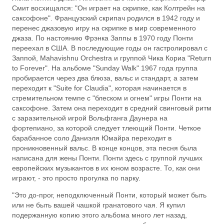
Смит восхищался: "Он играет на скрипке, как Колтрейн на
саксофоне". Французский скрипач родился в 1942 году и
перенес джазовую игру на скрипке в мир современного
джаза. По настоянию Фрэнка Заппы в 1970 году Понти
переехал в США. В последующие годы он гастролировал с
Заппой, Mahavishnu Orchestra и группой Чика Кориа "Return
to Forever". На альбоме "Sunday Walk" 1967 года группа
пробирается через два блюза, вальс и стандарт, а затем
переходит к "Suite for Claudia", которая начинается в
стремительном темпе с "блеском и огнем" игры Понти на
саксофоне. Затем она переходит в средний свинговый ритм
с заразительной игрой Вольфганга Даунера на
фортепиано, за которой следует тлеющий Понти. Четкое
барабанное соло Даниэля Юмайра переходит в
проникновенный вальс. В конце концов, эта песня была
написана для жены Понти. Понти здесь с группой лучших
европейских музыкантов в их юном возрасте. То, как они
играют, - это просто прогулка по парку.
"Это до-прог, неподключенный Понти, который может быть
или не быть вашей чашкой гранатового чая. Я купил
подержанную копию этого альбома много лет назад,