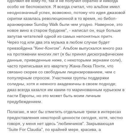
одолжил ее кому-то, так и не получил обратно и никогда
особо не беспокоился. Я всегда считал, что альбом имел
неоднозначный успех, возможно, потому что идея джазовой
скрипки казалась революционной в то время, но бибоп-
аранжировки Sunday Walk были чем угодно. Наверное, это
новое вино в старом бурдюке", - написал он, еще больше
запутав читателей одной из самых непонятных притч.
Через год или два эта музыка в любом случае будет
превзойдена "Кинг-Конгом". Альбом выпускался много раз
на протяжении многих лет (я бы принял дискографические
данные, приведенные ниже, с некоторыми зернами соли),
часто приписывая его квартету Жана-Люка Понти, что
связано скорее со свободным лицензированием, чем с
популярным спросом. Участники группы поддержки
солидны, хотя и немного академичны в своем подходе;
джаз всегда казался им каким-то маринованным курьезом в
пасти Европы, но это может быть моим личным
предубеждением.
Полагаю, я мог бы отметить отдельные треки в интересах
предоставления некоторой ценности сегодня, хотя, честно
говоря, у меня нет здесь "любимчиков". Закрывающая
"Suite For Claudia", по крайней мере, красива, а