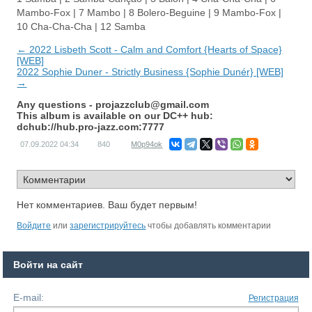
Mambo-Fox | 7 Mambo | 8 Bolero-Beguine | 9 Mambo-Fox |
10 Cha-Cha-Cha | 12 Samba
← 2022 Lisbeth Scott - Calm and Comfort {Hearts of Space}
[WEB]
2022 Sophie Duner - Strictly Business {Sophie Dunér} [WEB]
→
Any questions -
projazzclub@gmail.com
This album is available on our DC++ hub:
dchub://hub.pro-jazz.com:7777
07.09.2022
04:34
840
M0p94ok
Нет комментариев. Ваш будет первым!
Войдите
или
зарегистрируйтесь
чтобы добавлять комментарии
Войти на сайт
E-mail:
Регистрация