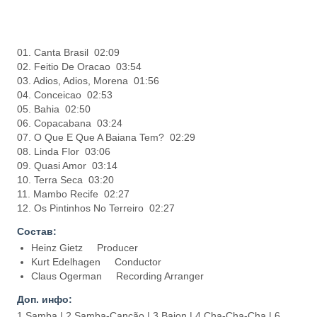
01. Canta Brasil 02:09
02. Feitio De Oracao 03:54
03. Adios, Adios, Morena 01:56
04. Conceicao 02:53
05. Bahia 02:50
06. Copacabana 03:24
07. O Que E Que A Baiana Tem? 02:29
08. Linda Flor 03:06
09. Quasi Amor 03:14
10. Terra Seca 03:20
11. Mambo Recife 02:27
12. Os Pintinhos No Terreiro 02:27
Состав:
Heinz Gietz Producer
Kurt Edelhagen Conductor
Claus Ogerman Recording Arranger
Доп. инфо:
1 Samba | 2 Samba-Canção | 3 Baion | 4 Cha-Cha-Cha | 6