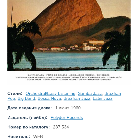
Стили:
Orchestral/Easy Listening
,
Samba Jazz
,
Brazilian
Pop
,
Big Band
,
Bossa Nova
,
Brazilian Jazz
,
Latin Jazz
Дата издания диска:
1 июня 1960
Издатель (лейбл):
Polydor Records
Номер по каталогу:
237 534
Носитель:
WEB