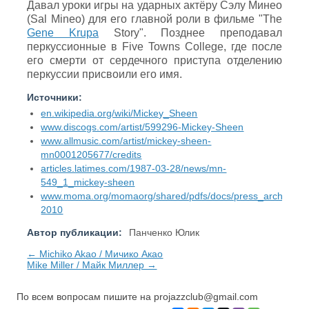
Давал уроки игры на ударных актёру Сэлу Минео
(Sal Mineo) для его главной роли в фильме "The
Gene Krupa
Story". Позднее преподавал
перкуссионные в Five Towns College, где после
его смерти от сердечного приступа отделению
перкуссии присвоили его имя.
Источники:
en.wikipedia.org/wiki/Mickey_Sheen
www.discogs.com/artist/599296-Mickey-Sheen
www.allmusic.com/artist/mickey-sheen-
mn0001205677/credits
articles.latimes.com/1987-03-28/news/mn-
549_1_mickey-sheen
www.moma.org/momaorg/shared/pdfs/docs/press_archives
2010
Автор публикации:
Панченко Юлик
← Michiko Akao / Мичико Акао
Mike Miller / Майк Миллер →
По всем вопросам пишите на
projazzclub@gmail.com