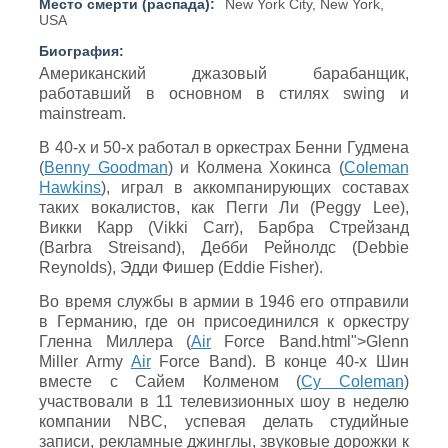
Место смерти (распада):
New York City, New York,
USA
Биография:
Американский джазовый барабанщик,
работавший в основном в стилях swing и
mainstream.
В 40-х и 50-х работал в оркестрах Бенни Гудмена
(
Benny Goodman
) и Колмена Хокинса (
Coleman
Hawkins
), играл в аккомпанирующих составах
таких вокалистов, как Пегги Ли (Peggy Lee),
Викки Карр (Vikki Carr), Барбра Стрейзанд
(Barbra Streisand), Дебби Рейнолдс (Debbie
Reynolds), Эдди Фишер (Eddie Fisher).
Во время службы в армии в 1946 его отправили
в Германию, где он присоединился к оркестру
Гленна Миллера (
Air
Force Band.html">Glenn
Miller Army
Air
Force Band). В конце 40-х Шин
вместе с Сайем Колменом (
Cy Coleman
)
участвовали в 11 телевизионных шоу в неделю
компании NBC, успевая делать студийные
записи, рекламные джинглы, звуковые дорожки к