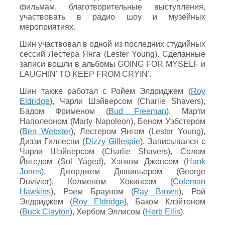
фильмам, благотворительные выступления,
участвовать в радио шоу и музейных
мероприятиях.
Шин участвовал в одной из последних студийных
сессий Лестера Янга (Lester Young). Сделанные
записи вошли в альбомы GOING FOR MYSELF и
LAUGHIN' TO KEEP FROM CRYIN'.
Шин также работал с Ройем Элдриджем (
Roy
Eldridge
), Чарли Шэйверсом (Charlie Shavers),
Бадом Фрименом (
Bud Freeman
), Марти
Наполеоном (Marty Napoleon), Беном Уэбстером
(
Ben Webster
), Лестером Янгом (Lester Young),
Диззи Гиллеспи (
Dizzy Gillespie
). Записывался с
Чарли Шэйверсом (Charlie Shavers), Солом
Йягедом (Sol Yaged), Хэнком Джонсом (
Hank
Jones
), Джорджем Дювивьером (George
Duvivier), Колменом Хокинсом (
Coleman
Hawkins
), Рэем Брауном (
Ray Brown
), Рой
Элдриджем (
Roy Eldridge
), Баком Клэйтоном
(
Buck Clayton
), Хербом Эллисом (
Herb Ellis
).