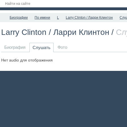
Биографии
По имени
L
Larry Clinton / Ларри Клинтон
Слу
Larry Clinton / Ларри Клинтон /
Сл
Биография
Фото
Слушать
Нет audio для отображения