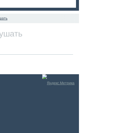
шать
ушать