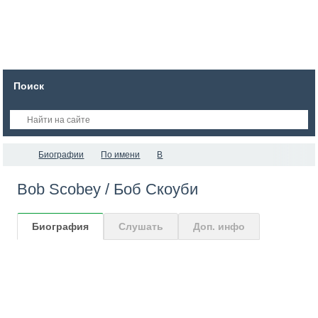
Поиск
Биографии
По имени
B
Bob Scobey / Боб Скоуби
Биография
Слушать
Доп. инфо