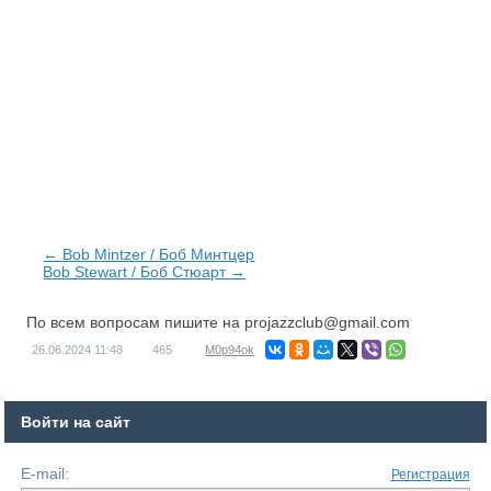
← Bob Mintzer / Боб Минтцер
Bob Stewart / Боб Стюарт →
По всем вопросам пишите на
projazzclub@gmail.com
26.06.2024
11:48
465
M0p94ok
Войти на сайт
E-mail:
Регистрация