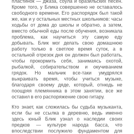
пластинок — джаза, соула и бразильских песен.
Кроме того, у Блика совершенно не оставалось
свободного времени. Его распорядок был такой
же, как и у остальных местных школьников: часы
ходьбы от дома до школы и обратно, а затем,
вместо обычной еды после обучения, возникала
проблема, как научиться эту самую еду
добывать. Блик мог делать свою домашнюю
работу только в светлое время суток, а в
остальной отрезок дня он должен был работать,
чтобы прокормить себя, занимаясь охотой,
рыбалкой, собирательством и окучиванием
грядок. Но мальчик все-таки умудрялся
выкраивать время, чтобы учиться музыке,
благодаря своему дяде, который, отнюдь не
поощряя племянника в этом занятии, все же
оставил в его распоряжение свою гитару.
Кто знает, как сложилась бы судьба музыканта,
если бы не ссылка в деревню, ведь именно
здесь юный Блик узнал о наследии своих
предков — культуре народа басса, что
впоследствии послужило фундаментом для