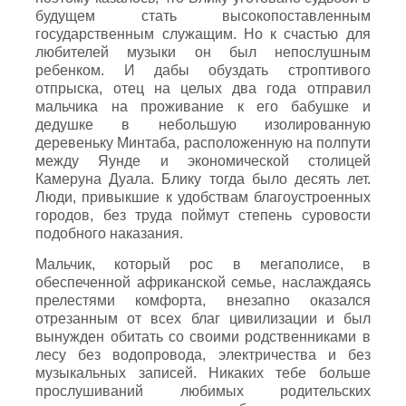
будущем стать высокопоставленным
государственным служащим. Но к счастью для
любителей музыки он был непослушным
ребенком. И дабы обуздать строптивого
отпрыска, отец на целых два года отправил
мальчика на проживание к его бабушке и
дедушке в небольшую изолированную
деревеньку Минтаба, расположенную на полпути
между Яунде и экономической столицей
Камеруна Дуала. Блику тогда было десять лет.
Люди, привыкшие к удобствам благоустроенных
городов, без труда поймут степень суровости
подобного наказания.
Мальчик, который рос в мегаполисе, в
обеспеченной африканской семье, наслаждаясь
прелестями комфорта, внезапно оказался
отрезанным от всех благ цивилизации и был
вынужден обитать со своими родственниками в
лесу без водопровода, электричества и без
музыкальных записей. Никаких тебе больше
прослушиваний любимых родительских