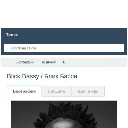
Поиск
Биографии
По имени
B
Blick Bassy / Блик Басси
Биография
Слушать
Доп. инфо