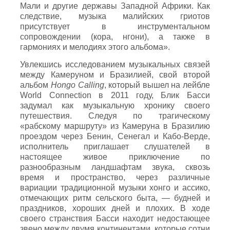
Мали и другие державы Западной Африки. Как
следствие, музыка малийских гриотов
присутствует в инструментальном
сопровождении (кора, нгони), а также в
гармониях и мелодиях этого альбома».
Увлекшись исследованием музыкальных связей
между Камеруном и Бразилией, свой второй
альбом
Hongo
Calling
, который вышел на лейбле
World Connection в 2011 году, Блик Басси
задумал как музыкальную хронику своего
путешествия. Следуя по трагическому
«рабскому маршруту» из Камеруна в Бразилию
проездом через Бенин, Сенегал и Кабо-Верде,
исполнитель приглашает слушателей в
настоящее живое приключение по
разнообразным ландшафтам звука, сквозь
время и пространство, через различные
вариации традиционной музыки хонго и ассико,
отмечающих ритм сельского быта, — будней и
праздников, хороших дней и плохих. В ходе
своего странствия Басси находит недостающее
звено между двумя континентами, которые сотни