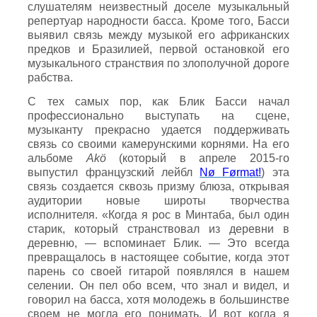
слушателям неизвестный доселе музыкальный
репертуар народности басса. Кроме того, Басси
выявил связь между музыкой его африканских
предков и Бразилией, первой остановкой его
музыкального странствия по злополучной дороге
рабства.
С тех самых пор, как Блик Басси начал
профессионально выступать на сцене,
музыканту прекрасно удается поддерживать
связь со своими камерунскими корнями. На его
альбоме
Akö
(который в апреле 2015-го
выпустил французский лейбл
N
ø
F
ø
rmat
!
) эта
связь создается сквозь призму блюза, открывая
аудитории новые широты творчества
исполнителя. «Когда я рос в Минтаба, был один
старик, который странствовал из деревни в
деревню, — вспоминает Блик. — Это всегда
превращалось в настоящее событие, когда этот
парень со своей гитарой появлялся в нашем
селении. Он пел обо всем, что знал и видел, и
говорил на басса, хотя молодежь в большинстве
своем не могла его понимать. И вот когда я