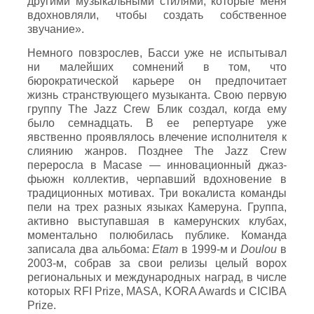
другими музыкальными стилями, которые меня
вдохновляли, чтобы создать собственное
звучание».
Немного повзрослев, Басси уже не испытывал
ни малейших сомнений в том, что
бюрократической карьере он предпочитает
жизнь странствующего музыканта. Свою первую
группу The Jazz Crew Блик создал, когда ему
было семнадцать. В ее репертуаре уже
явственно проявлялось влечение исполнителя к
слиянию жанров. Позднее The Jazz Crew
переросла в Macase — инновационный джаз-
фьюжн коллектив, черпавший вдохновение в
традиционных мотивах. Три вокалиста команды
пели на трех разных языках Камеруна. Группа,
активно выступавшая в камерунских клубах,
моментально полюбилась публике. Команда
записала два альбома:
Etam
в 1999-м и
Doulou
в
2003-м, собрав за свои релизы целый ворох
региональных и международных наград, в числе
которых RFI Prize, MASA, KORA Awards и CICIBA
Prize.