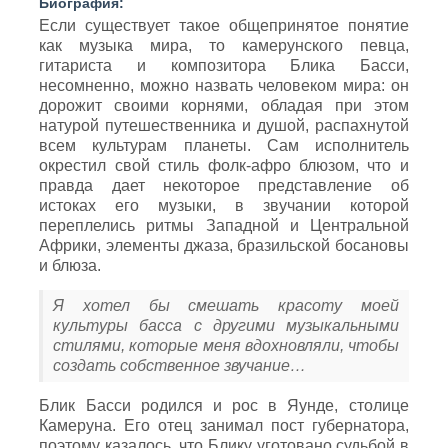
Биография:
Если существует такое общепринятое понятие
как музыка мира, то камерунского певца,
гитариста и композитора Блика Басси,
несомненно, можно назвать человеком мира: он
дорожит своими корнями, обладая при этом
натурой путешественника и душой, распахнутой
всем культурам планеты. Сам исполнитель
окрестил свой стиль фолк-афро блюзом, что и
правда дает некоторое представление об
истоках его музыки, в звучании которой
переплелись ритмы Западной и Центральной
Африки, элементы джаза, бразильской босановы
и блюза.
Я хотел бы смешать красоту моей
культуры басса с другими музыкальными
стилями, которые меня вдохновляли, чтобы
создать собственное звучание…
Блик Басси родился и рос в Яунде, столице
Камеруна. Его отец занимал пост губернатора,
поэтому казалось, что Блику уготовано судьбой в