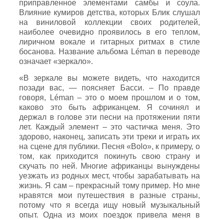
приправленное элементами самбы и соула.
Влияние кумиров детства, которых Блик слушал
на виниловой коллекции своих родителей,
наиболее очевидно проявилось в его теплом,
лиричном вокале и гитарных ритмах в стиле
босанова. Название альбома Léman в переводе
означает «зеркало».
«В зеркале вы можете видеть, что находится
позади вас, — поясняет Басси. – По правде
говоря, Léman – это о моем прошлом и о том,
каково это быть африканцем. Я сочинял и
держал в голове эти песни на протяжении пяти
лет. Каждый элемент – это частичка меня. Это
здорово, наконец, записать эти треки и играть их
на сцене для публики. Песня «Bolo», к примеру, о
том, как приходится покинуть свою страну и
скучать по ней. Многие африканцы вынуждены
уезжать из родных мест, чтобы зарабатывать на
жизнь. Я сам – прекрасный тому пример. Но мне
нравятся мои путешествия в разные страны,
потому что я всегда ищу новый музыкальный
опыт. Одна из моих поездок привела меня в