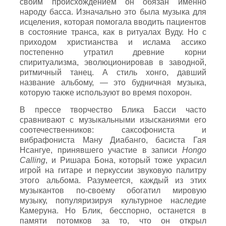
своим происхождением он обязан именно
народу басса. Изначально это была музыка для
исцеления, которая помогала вводить пациентов
в состояние транса, как в ритуалах Вуду. Но с
приходом христианства и ислама ассико
постепенно утратил древние корни
спиритуализма, эволюционировав в заводной,
ритмичный танец. А стиль хонго, давший
название альбому, — это будничная музыка,
которую также используют во время похорон.
В прессе творчество Блика Басси часто
сравнивают с музыкальными изысканиями его
соотечественников: саксофониста и
вибрафониста Ману Диабанго, басиста Гая
Нсангуе, принявшего участие в записи
Hongo
Calling
, и Ришара Бона, который тоже украсил
игрой на гитаре и перкуссии звуковую палитру
этого альбома. Разумеется, каждый из этих
музыкантов по-своему обогатил мировую
музыку, популяризируя культурное наследие
Камеруна. Но Блик, бесспорно, останется в
памяти потомков за то, что он открыл