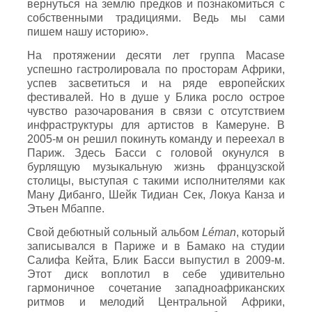
вернуться на землю предков и познакомиться с
собственными традициями. Ведь мы сами
пишем нашу историю».
На протяжении десяти лет группа Macase
успешно гастролировала по просторам Африки,
успев засветиться и на ряде европейских
фестивалей. Но в душе у Блика росло острое
чувство разочарования в связи с отсутствием
инфраструктуры для артистов в Камеруне. В
2005-м он решил покинуть команду и переехал в
Париж. Здесь Басси с головой окунулся в
бурлящую музыкальную жизнь французской
столицы, выступая с такими исполнителями как
Ману Дибанго, Шейк Тидиан Сек, Локуа Канза и
Этьен Мбаппе.
Свой дебютный сольный альбом
Lé
man
, который
записывался в Париже и в Бамако на студии
Салифа Кейта, Блик Басси выпустил в 2009-м.
Этот диск воплотил в себе удивительно
гармоничное сочетание западноафриканских
ритмов и мелодий Центральной Африки,