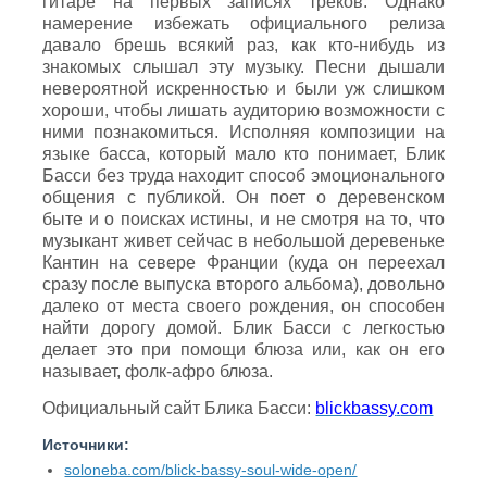
гитаре на первых записях треков. Однако
намерение избежать официального релиза
давало брешь всякий раз, как кто-нибудь из
знакомых слышал эту музыку. Песни дышали
невероятной искренностью и были уж слишком
хороши, чтобы лишать аудиторию возможности с
ними познакомиться. Исполняя композиции на
языке басса, который мало кто понимает, Блик
Басси без труда находит способ эмоционального
общения с публикой. Он поет о деревенском
быте и о поисках истины, и не смотря на то, что
музыкант живет сейчас в небольшой деревеньке
Кантин на севере Франции (куда он переехал
сразу после выпуска второго альбома), довольно
далеко от места своего рождения, он способен
найти дорогу домой. Блик Басси с легкостью
делает это при помощи блюза или, как он его
называет, фолк-афро блюза.
Официальный сайт Блика Басси:
blickbassy
.
com
Источники:
soloneba.com/blick-bassy-soul-wide-open/