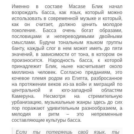
Именно в составе Macase Блик начал
возрождать басса, как язык, который можно
использовать в современной музыке и который,
как он считает, должно ценить молодое
поколение. Басса очень богат образами,
пословицами и непереводимыми двойными
смыслами. Будучи тональным языком группы
банту, каждый слог в нем может иметь до пяти
значений, в зависимости от тона, в котором он
произносится. Народность басса, к которой
принадлежит Блик, ныне насчитывает около
миллиона человек. Согласно преданиям, это
кочевое племя родом из Египта, разбросанное
на протяжении веков из-за войн и миграций по
центральной и юго-западной областям
Камеруна. Несмотря на стремительную
урбанизацию, музыкальные жанры здесь до сих
пор поражают удивительным разнообразием, а
мелодия и ритм – это непременные
составляющие культуры басса.
Если ты потеряешь свой язык, ты