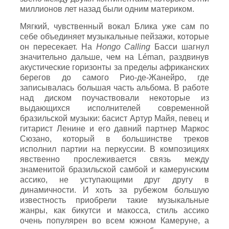
миллионов лет назад были одним материком.
Мягкий, чувственный вокал Блика уже сам по
себе объединяет музыкальные пейзажи, которые
он пересекает. На
Hongo
Calling
Басси шагнул
значительно дальше, чем на Léman, раздвинув
акустические горизонты за пределы африканских
берегов до самого Рио-де-Жанейро, где
записывалась большая часть альбома. В работе
над диском поучаствовали некоторые из
выдающихся исполнителей современной
бразильской музыки: басист Артур Майя, певец и
гитарист Ленине и его давний партнер Маркос
Сюзано, который в большинстве треков
исполнил партии на перкуссии. В композициях
явственно прослеживается связь между
знаменитой бразильской самбой и камерунским
ассико, не уступающими друг другу в
динамичности. И хоть за рубежом большую
известность приобрели такие музыкальные
жанры, как бикутси и макосса, стиль ассико
очень популярен во всем южном Камеруне, а