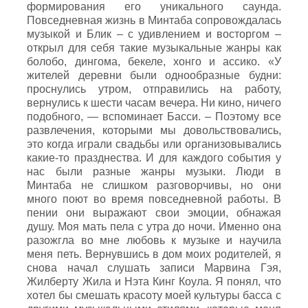
формирования его уникального саунда.
Повседневная жизнь в Минтаба сопровождалась
музыкой и Блик – с удивлением и восторгом –
открыл для себя такие музыкальные жанры как
болобо, дингома, бекеле, хонго и ассико. «У
жителей деревни были однообразные будни:
проснулись утром, отправились на работу,
вернулись к шести часам вечера. Ни кино, ничего
подобного, — вспоминает Басси. – Поэтому все
развлечения, которыми мы довольствовались,
это когда играли свадьбы или организовывались
какие-то празднества. И для каждого события у
нас были разные жанры музыки. Люди в
Минтаба не слишком разговорчивы, но они
много поют во время повседневной работы. В
пении они выражают свои эмоции, обнажая
душу. Моя мать пела с утра до ночи. Именно она
разожгла во мне любовь к музыке и научила
меня петь. Вернувшись в дом моих родителей, я
снова начал слушать записи Марвина Гэя,
Жилберту Жила и Нэта Кинг Коула. Я понял, что
хотел бы смешать красоту моей культуры басса с