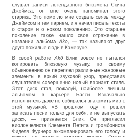
слушал записи легендарного блюзмена Скипа
Джеймса, он мне очень напоминал этого
старика. Это помогло мне создать связь между
Джеймсом и тем парнем, и я начал писать тексты
о старом и о новом поколении». Это старшее
поколение также нашло свое отражение в
названии альбома
Akö
, — так называют друг
друга пожилые люди в Камеруне.
В своей работе
Akö
Блик вовсе не пытался
копировать блюзовую музыку, по своему
обыкновению он переплел различные жанровые
элементы в яркий звуковой узор, представив
слушателям совершенно новый вариант стиля.
Этот диск стал, пожалуй, наиболее личным
альбомом в карьере Басси. Изначально
исполнитель даже не собирался знакомить мир с
этой музыкой. «В прошлом году я решил
записать песни только для себя, и не выпускать
диск», — признается Блик. Он пригласил
виолончелиста Клемента Петита и тромбониста
Фиделя Фурнеро аккомпанировать его голосу и