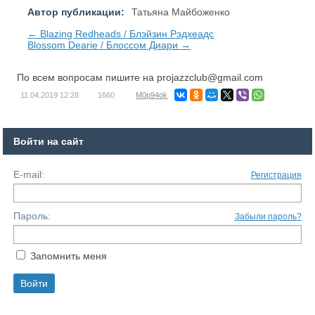
Автор публикации:
Татьяна Майбоженко
← Blazing Redheads / Блэйзин Рэдхеадс
Blossom Dearie / Блоссом Диари →
По всем вопросам пишите на
projazzclub@gmail.com
11.04.2019
12:28
1660
M0p94ok
Войти на сайт
E-mail:
Регистрация
Пароль:
Забыли пароль?
Запомнить меня