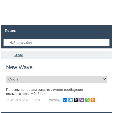
Поиск
Стили
New Wave
По всем вопросам пишите личное сообщение
пользователю M0p94ok.
26.06.2019
02:42
2990
M0p94ok