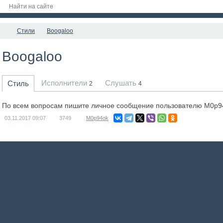
Стили
Boogaloo
Boogaloo
Исполнители
Слушать
Стиль
2
4
По всем вопросам пишите личное сообщение пользователю M0p9
03.11.2017
09:07
3749
M0p94ok