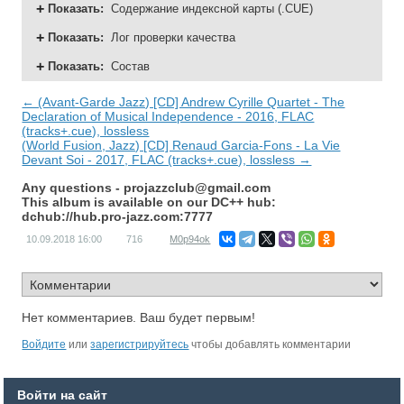
Показать
:
Содержание индексной карты (.CUE)
Показать
:
Лог проверки качества
Показать
:
Состав
← (Avant-Garde Jazz) [CD] Andrew Cyrille Quartet - The
Declaration of Musical Independence - 2016, FLAC
(tracks+.cue), lossless
(World Fusion, Jazz) [CD] Renaud Garcia-Fons - La Vie
Devant Soi - 2017, FLAC (tracks+.cue), lossless →
Any questions -
projazzclub@gmail.com
This album is available on our DC++ hub:
dchub://hub.pro-jazz.com:7777
10.09.2018
16:00
716
M0p94ok
Нет комментариев. Ваш будет первым!
Войдите
или
зарегистрируйтесь
чтобы добавлять комментарии
Войти на сайт