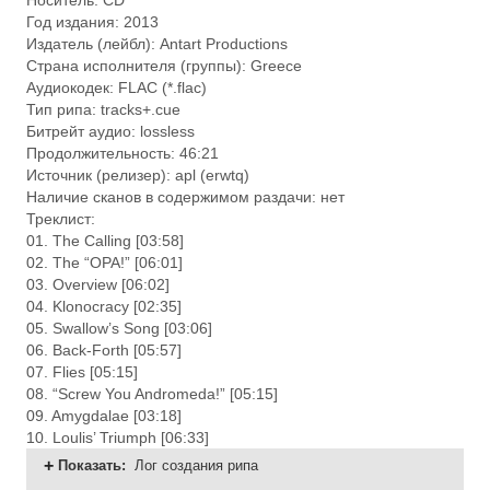
Носитель: CD
Год издания: 2013
Издатель (лейбл): Antart Productions
Страна исполнителя (группы): Greece
Аудиокодек: FLAC (*.flac)
Тип рипа: tracks+.cue
Битрейт аудио: lossless
Продолжительность: 46:21
Источник (релизер): apl (erwtq)
Наличие сканов в содержимом раздачи: нет
Треклист:
01. The Calling [03:58]
02. The “OPA!” [06:01]
03. Overview [06:02]
04. Klonocracy [02:35]
05. Swallow’s Song [03:06]
06. Back-Forth [05:57]
07. Flies [05:15]
08. “Screw You Andromeda!” [05:15]
09. Amygdalae [03:18]
10. Loulis’ Triumph [06:33]
Показать
:
Лог создания рипа