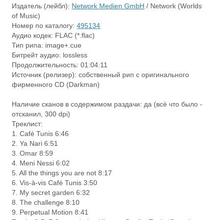
Издатель (лейбл):
Network Medien GmbH
/ Network (Worlds
of Music)
Номер по каталогу:
495134
Аудио кодек: FLAC (*.flac)
Тип рипа: image+.cue
Битрейт аудио: lossless
Продолжительность: 01:04:11
Источник (релизер): собственный рип с оригинального
фирменного CD (Darkman)
Наличие сканов в содержимом раздачи: да (всё что было -
отсканил, 300 dpi)
Треклист:
1. Café Tunis 6:46
2. Ya Nari 6:51
3. Omar 8:59
4. Meni Nessi 6:02
5. All the things you are not 8:17
6. Vis-à-vis Café Tunis 3:50
7. My secret garden 6:32
8. The challenge 8:10
9. Perpetual Motion 8:41