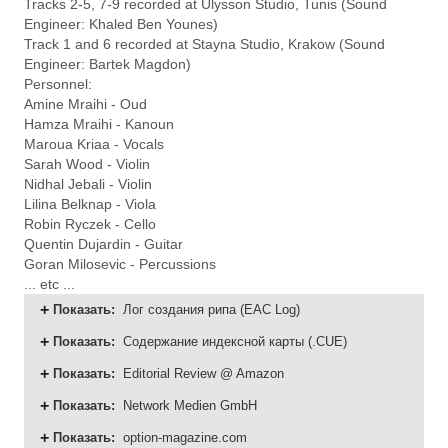
Tracks 2-5, 7-9 recorded at Ulysson Studio, Tunis (Sound
Engineer: Khaled Ben Younes)
Track 1 and 6 recorded at Stayna Studio, Krakow (Sound
Engineer: Bartek Magdon)
Personnel:
Amine Mraihi - Oud
Hamza Mraihi - Kanoun
Maroua Kriaa - Vocals
Sarah Wood - Violin
Nidhal Jebali - Violin
Lilina Belknap - Viola
Robin Ryczek - Cello
Quentin Dujardin - Guitar
Goran Milosevic - Percussions
... etc ...
Показать
:
Лог создания рипа (EAC Log)
Показать
:
Содержание индексной карты (.CUE)
Показать
:
Editorial Review @ Amazon
Показать
:
Network Medien GmbH
Показать
:
option-magazine.com