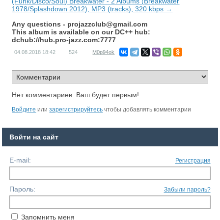
(Funk/Disco/Soul) Breakwater - 2 Albums (Breakwater
1978/Splashdown 2012), MP3 (tracks), 320 kbps →
Any questions -
projazzclub@gmail.com
This album is available on our DC++ hub:
dchub://hub.pro-jazz.com:7777
04.08.2018
18:42
524
M0p94ok
Нет комментариев. Ваш будет первым!
Войдите
или
зарегистрируйтесь
чтобы добавлять комментарии
Войти на сайт
E-mail:
Регистрация
Пароль:
Забыли пароль?
Запомнить меня