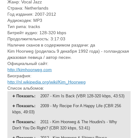
Жанр: Vocal Jazz
Страна: Netherlands
Год издания: 2007-2012
Аудиокодек: MP3
Тип рипа: tracks
Битрейт аудио: 128-320 kbps
Продолжительность: 3:17:03
Наличие сканов в содержимом раздачи: да
Kim Hoorweg (родилась 9 декабря 1992 года) - голландская
джазовая певица / автор песен.
Официальный сайт:
http://kimhoorweg.com
Биография:
http://nl.wikipedia.org/wiki/Kim_Hoorweg
Список альбомов:
Показать
:
2007 - Kim Is Back (VBR 128-320 kbps, 43:53)
Показать
:
2009 - My Recipe For A Happy Life (CBR 256
kbps, 49:03)
Показать
:
2011 - Kim Hoorweg & The Houdini's - Why
Don't You Do Right? (CBR 320 kbps, 53:41)
Показать
:
2012 - Kim Hoorweg & Shirma Rouse -