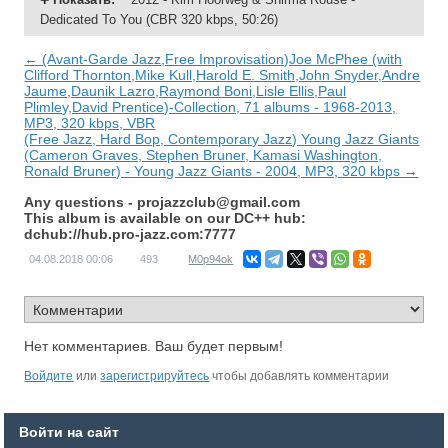
Dedicated To You (CBR 320 kbps, 50:26)
← (Avant-Garde Jazz,Free Improvisation)Joe McPhee (with
Clifford Thornton,Mike Kull,Harold E. Smith,John Snyder,Andre
Jaume,Daunik Lazro,Raymond Boni,Lisle Ellis,Paul
Plimley,David Prentice)-Collection, 71 albums - 1968-2013,
MP3, 320 kbps, VBR
(Free Jazz, Hard Bop, Contemporary Jazz) Young Jazz Giants
(Cameron Graves, Stephen Bruner, Kamasi Washington,
Ronald Bruner) - Young Jazz Giants - 2004, MP3, 320 kbps →
Any questions -
projazzclub@gmail.com
This album is available on our DC++ hub:
dchub://hub.pro-jazz.com:7777
04.08.2018
00:06
493
M0p94ok
Нет комментариев. Ваш будет первым!
Войдите
или
зарегистрируйтесь
чтобы добавлять комментарии
Войти на сайт