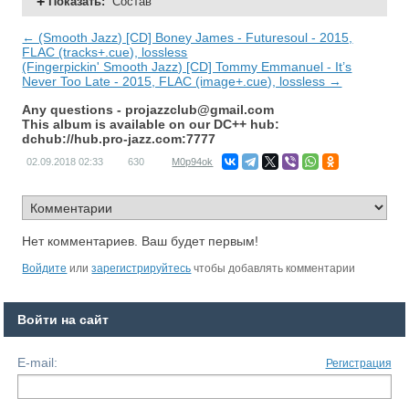
Показать
:
Состав
← (Smooth Jazz) [CD] Boney James - Futuresoul - 2015,
FLAC (tracks+.cue), lossless
(Fingerpickin' Smooth Jazz) [CD] Tommy Emmanuel - It’s
Never Too Late - 2015, FLAC (image+.cue), lossless →
Any questions -
projazzclub@gmail.com
This album is available on our DC++ hub:
dchub://hub.pro-jazz.com:7777
02.09.2018
02:33
630
M0p94ok
Нет комментариев. Ваш будет первым!
Войдите
или
зарегистрируйтесь
чтобы добавлять комментарии
Войти на сайт
E-mail:
Регистрация