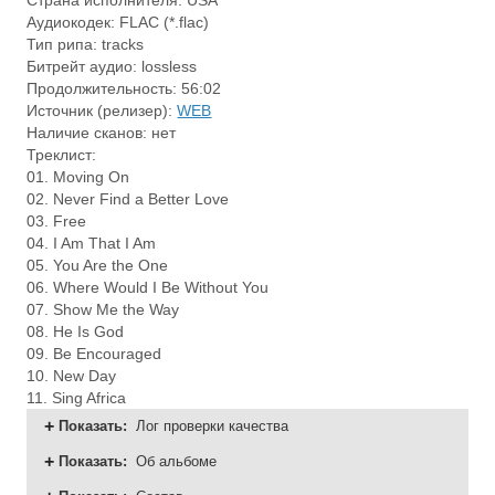
Страна исполнителя: USA
Аудиокодек: FLAC (*.flac)
Тип рипа: tracks
Битрейт аудио: lossless
Продолжительность: 56:02
Источник (релизер):
WEB
Наличие сканов: нет
Треклист:
01. Moving On
02. Never Find a Better Love
03. Free
04. I Am That I Am
05. You Are the One
06. Where Would I Be Without You
07. Show Me the Way
08. He Is God
09. Be Encouraged
10. New Day
11. Sing Africa
Показать
:
Лог проверки качества
Показать
:
Об альбоме