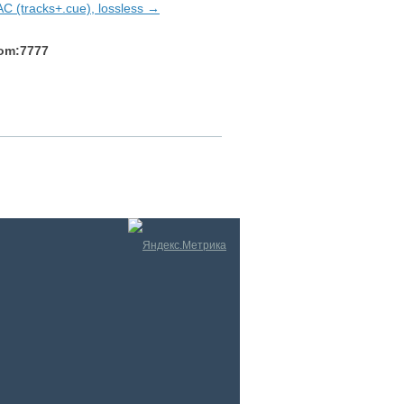
AC (tracks+.cue), lossless →
com:7777