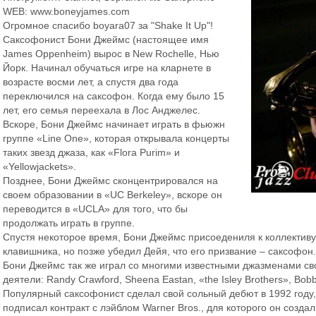
WEB: www.boneyjames.com
Огромное спасибо boyara07 за "Shake It Up"!
Саксофонист Бони Джеймс (настоящее имя
James Oppenheim) вырос в New Rochelle, Нью
Йорк. Начинал обучаться игре на кларнете в
возрасте восми лет, а спустя два года
переключился на саксофон. Когда ему было 15
лет, его семья переехала в Лос Анджелес.
Вскоре, Бони Джеймс начинает играть в фьюжн
группе «Line One», которая открывала концерты
таких звезд джаза, как «Flora Purim» и
«Yellowjackets».
Позднее, Бони Джеймс сконцентрировался на
своем образовании в «UC Berkeley», вскоре он
переводится в «UCLA» для того, что бы
продолжать играть в группе.
Спустя некоторое время, Бони Джеймс присоедениля к коллективу
клавишника, но позже убедил Дейя, что его призвание – саксофон.
Бони Джеймс так же играл со многими известными джазменами сво
деятели: Randy Crawford, Sheena Eastan, «the Isley Brothers», Bobb
Популярный саксофонист сделал свой сольный дебют в 1992 году,
подписал контракт с лэйблом Warner Bros., для которого он созда