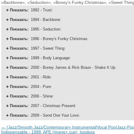
«Backbone», «Seduction», «Boney's Funky Christmas», «Sweet Thing
Показать
:
1992 - Trust:
Показать
:
1994 - Backbone:
Показать
:
1995 - Seduction:
Показать
:
1996 - Boney's Funky Christmas:
Показать
:
1997 - Sweet Thing:
Показать
:
1999 - Body Language:
Показать
:
2000 - Boney James & Rick Braun - Shake It Up:
Показать
:
2001 - Ride:
Показать
:
2004 - Pure:
Показать
:
2006 - Shine:
Показать
:
2007 - Christmas Present:
Показать
:
2009 - Send One Your Love:
← (Jazz/Smooth Jazz/Contemporary Instrumental/Vocal Pop/Jazz-Pop/
Indispensable - 1988, APE (image+.cue), lossless