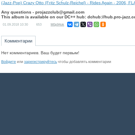
(Jazz-Pop) Crazy Otto (Fritz Schulz-Reichel) - Rides Again - 2006, FL
Any questions -
projazzclub@gmail.com
This album is available on our DC++ hub: dchub://hub.pro-jazz.
01.09.2018
10:30
653
M0p94ok
Комментарии
Нет комментариев. Ваш будет первым!
Войдите
или
зарегистрируйтесь
чтобы добавлять комментарии