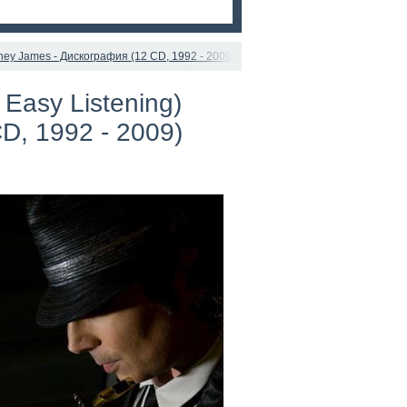
ney James - Дискография (12 CD, 1992 - 2009) FLAC (image+.cue), lossless
Easy Listening)
D, 1992 - 2009)