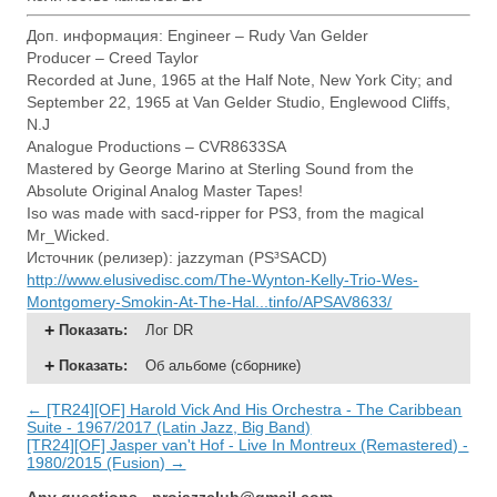
Доп. информация: Engineer – Rudy Van Gelder
Producer – Creed Taylor
Recorded at June, 1965 at the Half Note, New York City; and
September 22, 1965 at Van Gelder Studio, Englewood Cliffs,
N.J
Analogue Productions – CVR8633SA
Mastered by George Marino at Sterling Sound from the
Absolute Original Analog Master Tapes!
Iso was made with sacd-ripper for PS3, from the magical
Mr_Wicked.
Источник (релизер): jazzyman (PS³SACD)
http://www.elusivedisc.com/The-Wynton-Kelly-Trio-Wes-
Montgomery-Smokin-At-The-Hal...tinfo/APSAV8633/
Показать
:
Лог DR
Показать
:
Об альбоме (сборнике)
← [TR24][OF] Harold Vick And His Orchestra - The Caribbean
Suite - 1967/2017 (Latin Jazz, Big Band)
[TR24][OF] Jasper van't Hof - Live In Montreux (Remastered) -
1980/2015 (Fusion) →
Any questions -
projazzclub@gmail.com