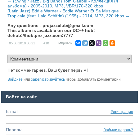
← (Swing / Jazz / Big Band) Tom Gaebel - Коллекция (4
альбома) - 2005-2010, MP3, VBR/170-320 kbps
(Latin Jazz) Eddie Warner - Eddie Warner Et Sa Musique
Tropicale (feat. Lalo Schifrin) (1955) - 2014, MP3, 320 kbps →
Any questions -
projazzclub@gmail.com
This album is available on our DC++ hub:
dchub://hub.pro-jazz.com:7777
05.08.2018
00:21
418
M0p94ok
Нет комментариев. Ваш будет первым!
Войдите
или
зарегистрируйтесь
чтобы добавлять комментарии
Войти на сайт
E-mail:
Регистрация
Пароль:
Забыли пароль?