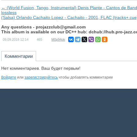
← (World Fusion, Tango, Instrumental) Denis Plante - Cantos de Ba
lossless
(Salsa) Orlando Cachaito Lopez - Cachaito - 2001, FLAC (tracks+.cue
Any questions -
projazzclub@gmail.com
This album is available on our DC++ hub: dchub://hub.pro-jazz.
09.09.2018
12:14
465
M0p94ok
Комментарии
Нет комментариев. Ваш будет первым!
Войдите
или
зарегистрируйтесь
чтобы добавлять комментарии