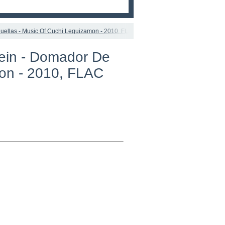
uellas - Music Of Cuchi Leguizamon - 2010, FLAC (tracks+.cue) lossless
lein - Domador De
mon - 2010, FLAC