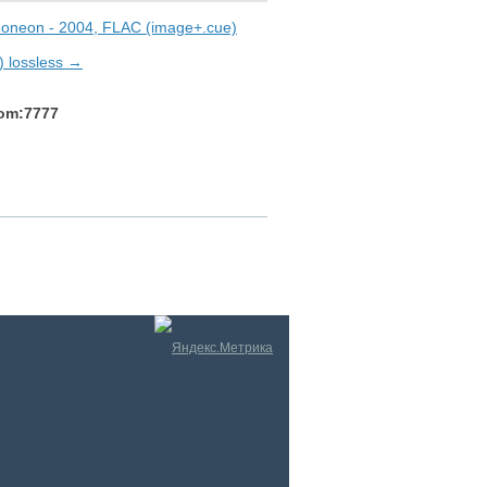
ndoneon - 2004, FLAC (image+.cue)
) lossless →
com:7777