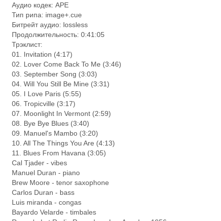
Аудио кодек: APE
Тип рипа: image+.cue
Битрейт аудио: lossless
Продолжительность: 0:41:05
Трэклист:
01. Invitation (4:17)
02. Lover Come Back To Me (3:46)
03. September Song (3:03)
04. Will You Still Be Mine (3:31)
05. I Love Paris (5:55)
06. Tropicville (3:17)
07. Moonlight In Vermont (2:59)
08. Bye Bye Blues (3:40)
09. Manuel's Mambo (3:20)
10. All The Things You Are (4:13)
11. Blues From Havana (3:05)
Cal Tjader - vibes
Manuel Duran - piano
Brew Moore - tenor saxophone
Carlos Duran - bass
Luis miranda - congas
Bayardo Velarde - timbales