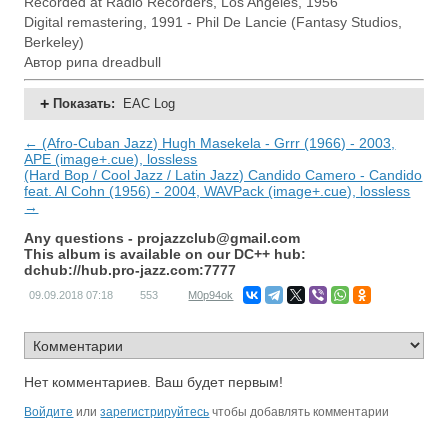
Recorded at Radio Recorders, Los Angeles, 1956
Digital remastering, 1991 - Phil De Lancie (Fantasy Studios,
Berkeley)
Автор рипа dreadbull
Показать
:
EAC Log
← (Afro-Cuban Jazz) Hugh Masekela - Grrr (1966) - 2003,
APE (image+.cue), lossless
(Hard Bop / Cool Jazz / Latin Jazz) Candido Camero - Candido
feat. Al Cohn (1956) - 2004, WAVPack (image+.cue), lossless
→
Any questions -
projazzclub@gmail.com
This album is available on our DC++ hub:
dchub://hub.pro-jazz.com:7777
09.09.2018
07:18
553
M0p94ok
Нет комментариев. Ваш будет первым!
Войдите
или
зарегистрируйтесь
чтобы добавлять комментарии