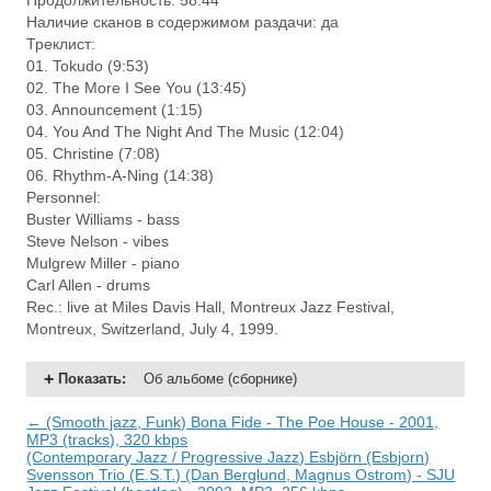
Продолжительность: 58:44
Наличие сканов в содержимом раздачи: да
Треклист:
01. Tokudo (9:53)
02. The More I See You (13:45)
03. Announcement (1:15)
04. You And The Night And The Music (12:04)
05. Christine (7:08)
06. Rhythm-A-Ning (14:38)
Personnel:
Buster Williams - bass
Steve Nelson - vibes
Mulgrew Miller - piano
Carl Allen - drums
Rec.: live at Miles Davis Hall, Montreux Jazz Festival,
Montreux, Switzerland, July 4, 1999.
Показать
:
Об альбоме (сборнике)
← (Smooth jazz, Funk) Bona Fide - The Poe House - 2001,
MP3 (tracks), 320 kbps
(Contemporary Jazz / Progressive Jazz) Esbjörn (Esbjorn)
Svensson Trio (E.S.T.) (Dan Berglund, Magnus Ostrom) - SJU