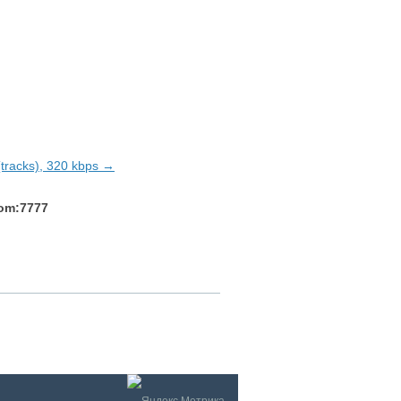
(tracks), 320 kbps →
com:7777