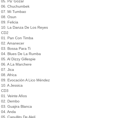
05. Pa' Gozar
06. Chuchumbek
07. Mi Tumbao
08. Osun
09. Felicia
10. La Danza De Los Reyes
CD2
01. Pan Con Timba
02. Amanecer
03. Bossa Para Ti
04. Blues De La Rumba
05. Al Dizzy Gillespie
06. A La Marchere
07. Jica
08. Africa
09. Evocación A Lico Méndez
10. A Jessica
CD3
01. Veinte Años
02. Dembo
03. Guajira Blanca
04. Anda
05. Capullito De Alelí