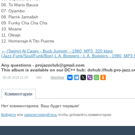
06. To Mario Bauza
07. Oyambo
08. Pierre Jamallah
09. Funky Cha Cha Cha
10. Moane
11. Oleaje
12. Homenaje A Tito Puente
← (Swing) Al Casey - Buck Jumpin' - 1960, MP3, 320 kbps
(Jazz-Funk/Soul/Funk/Bop) L.A. Boppers - L.A. Boppers - 1980, MP3 
Any questions -
projazzclub@gmail.com
This album is available on our DC++ hub: dchub://hub.pro-jazz.
06.08.2018
21:25
580
M0p94ok
Комментарии
Нет комментариев. Ваш будет первым!
Войдите
или
зарегистрируйтесь
чтобы добавлять комментарии