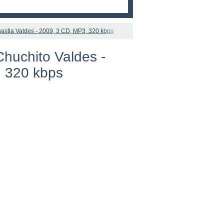
astia Valdes - 2009, 3 CD, MP3, 320 kbps
huchito Valdes -
, 320 kbps