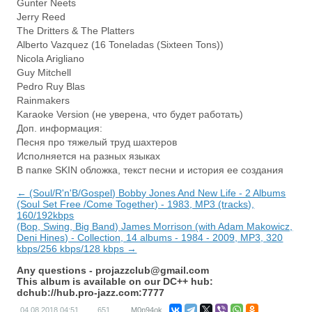
Gunter Neets
Jerry Reed
The Dritters & The Platters
Alberto Vazquez (16 Toneladas (Sixteen Tons))
Nicola Arigliano
Guy Mitchell
Pedro Ruy Blas
Rainmakers
Karaoke Version (не уверена, что будет работать)
Доп. информация:
Песня про тяжелый труд шахтеров
Исполняется на разных языках
В папке SKIN обложка, текст песни и история ее создания
← (Soul/R'n'B/Gospel) Bobby Jones And New Life - 2 Albums
(Soul Set Free /Come Together) - 1983, MP3 (tracks),
160/192kbps
(Bop, Swing, Big Band) James Morrison (with Adam Makowicz,
Deni Hines) - Collection, 14 albums - 1984 - 2009, MP3, 320
kbps/256 kbps/128 kbps →
Any questions -
projazzclub@gmail.com
This album is available on our DC++ hub:
dchub://hub.pro-jazz.com:7777
04.08.2018
04:51
651
M0p94ok