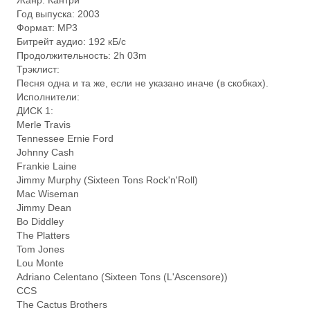
Жанр: Кантри
Год выпуска: 2003
Формат: MP3
Битрейт аудио: 192 кБ/с
Продолжительность: 2h 03m
Трэклист:
Песня одна и та же, если не указано иначе (в скобках).
Исполнители:
ДИСК 1:
Merle Travis
Tennessee Ernie Ford
Johnny Cash
Frankie Laine
Jimmy Murphy (Sixteen Tons Rock'n'Roll)
Mac Wiseman
Jimmy Dean
Bo Diddley
The Platters
Tom Jones
Lou Monte
Adriano Celentano (Sixteen Tons (L'Ascensore))
CCS
The Cactus Brothers