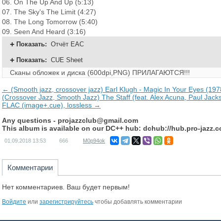
06. On The Up And Up (5:13)
07. The Sky's The Limit (4:27)
08. The Long Tomorrow (5:40)
09. Seen And Heard (3:16)
Показать
:
Отчёт EAC
Показать
:
CUE Sheet
Сканы обложек и диска (600dpi,PNG) ПРИЛАГАЮТСЯ!!!
← (Smooth jazz, crossover jazz) Earl Klugh - Magic In Your Eyes (197
(Crossover Jazz, Smooth Jazz) The Staff (feat. Alex Acuna, Paul Jacks
FLAC (image+.cue), lossless →
Any questions -
projazzclub@gmail.com
This album is available on our DC++ hub: dchub://hub.pro-jazz.
01.09.2018
13:53
666
M0p94ok
Комментарии
Нет комментариев. Ваш будет первым!
Войдите
или
зарегистрируйтесь
чтобы добавлять комментарии