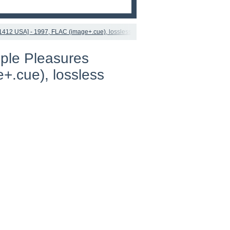
81412 USA] - 1997, FLAC (image+.cue), lossless
mple Pleasures
+.cue), lossless