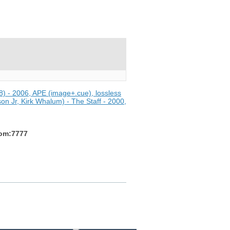
8) - 2006, APE (image+.cue), lossless
on Jr, Kirk Whalum) - The Staff - 2000,
com:7777