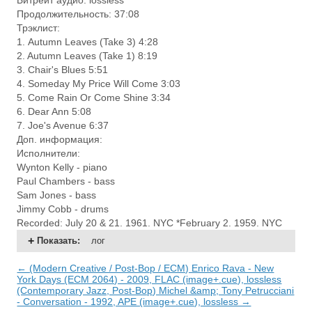
Битрейт аудио: lossless
Продолжительность: 37:08
Трэклист:
1. Autumn Leaves (Take 3) 4:28
2. Autumn Leaves (Take 1) 8:19
3. Chair's Blues 5:51
4. Someday My Price Will Come 3:03
5. Come Rain Or Come Shine 3:34
6. Dear Ann 5:08
7. Joe's Avenue 6:37
Доп. информация:
Исполнители:
Wynton Kelly - piano
Paul Chambers - bass
Sam Jones - bass
Jimmy Cobb - drums
Recorded: July 20 & 21. 1961. NYC *February 2. 1959. NYC
Показать
:
лог
← (Modern Creative / Post-Bop / ECM) Enrico Rava - New
York Days (ECM 2064) - 2009, FLAC (image+.cue), lossless
(Contemporary Jazz, Post-Bop) Michel &amp; Tony Petrucciani
- Conversation - 1992, APE (image+.cue), lossless →